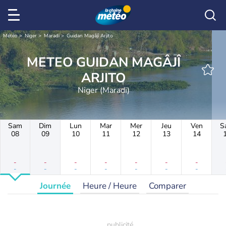
Météo
Niger
Maradi
Guidan Magâjî Arjito
METEO GUIDAN MAGÂJÎ
ARJITO
Niger (Maradi)
Sam
Dim
Lun
Mar
Mer
Jeu
Ven
S
08
09
10
11
12
13
14
-
-
-
-
-
-
-
-
-
-
-
-
-
-
Journée
Heure / Heure
Comparer