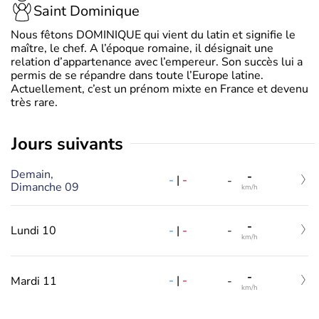
Saint Dominique
Nous fêtons DOMINIQUE qui vient du latin et signifie le
maître, le chef. A l’époque romaine, il désignait une
relation d’appartenance avec l’empereur. Son succès lui a
permis de se répandre dans toute l’Europe latine.
Actuellement, c’est un prénom mixte en France et devenu
très rare.
jours suivants
Demain,
-
-
|
-
-
Dimanche 09
km/h
-
-
|
-
Lundi 10
-
km/h
-
-
|
-
Mardi 11
-
km/h