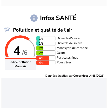
Infos SANTÉ
Pollution et qualité de l'air
Dioxyde d'azote
1
/6
Dioxyde de soufre
1
/6
4
Monoxyde de carbone
2
/6
/6
Ozone
2
/6
Particules fines
4
/6
Indice pollution
Poussières
4
/6
Mauvais
Données établies par
Copernicus AMS(2026)