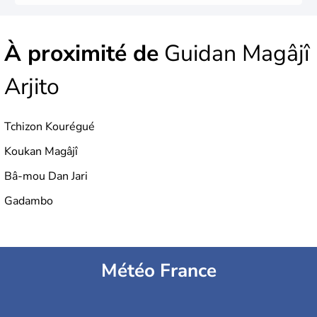
À proximité de
Guidan Magâjî
Arjito
Tchizon Kourégué
Koukan Magâjî
Bâ-mou Dan Jari
Gadambo
Météo France