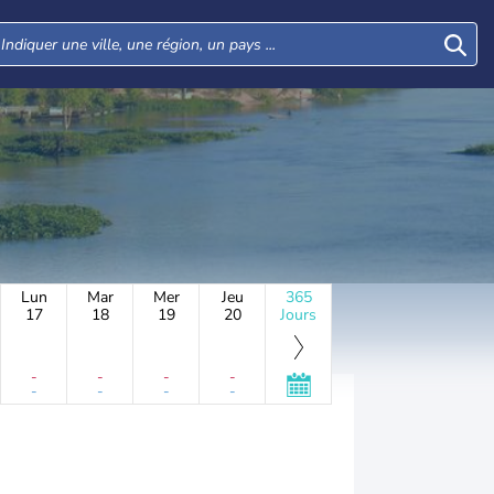
Lun
Mar
Mer
Jeu
365
17
18
19
20
Jours
-
-
-
-
-
-
-
-