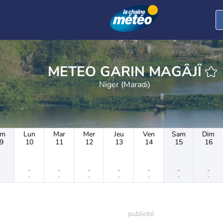
METEO GARIN MAGÂJÎ
Niger (Maradi)
im
Lun
Mar
Mer
Jeu
Ven
Sam
Dim
9
10
11
12
13
14
15
16
-
-
-
-
-
-
-
-
-
-
-
-
-
-
-
-