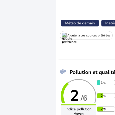
Météo de demain
Mété
Ajouter à vos sources préférées
Pollution et qualité
1
/6
2
/6
2
/6
Indice pollution
2
/6
Moyen