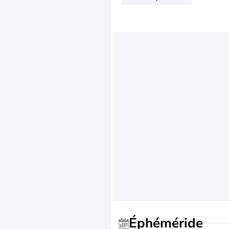
Éphéméride