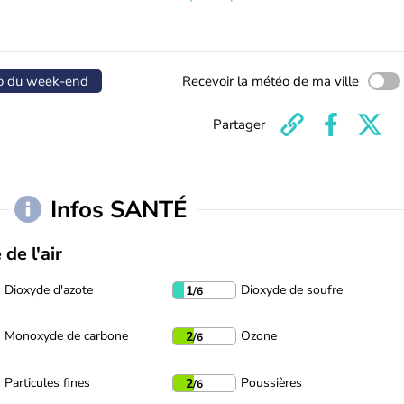
o du week-end
Recevoir la météo de ma ville
Partager
Infos SANTÉ
 de l'air
Dioxyde d'azote
Dioxyde de soufre
1
/6
Monoxyde de carbone
Ozone
2
/6
Particules fines
Poussières
2
/6