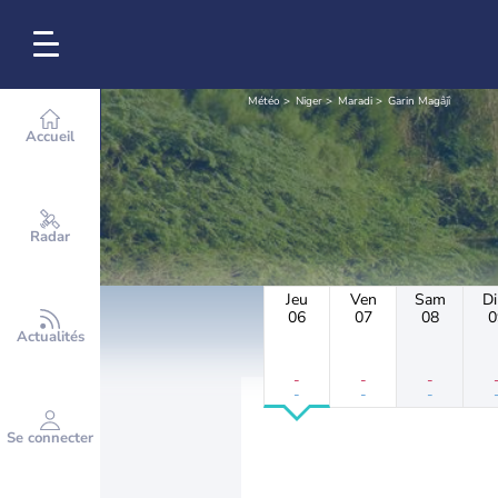
Météo
Niger
Maradi
Garin Magâjî
Accueil
Radar
Jeu
Ven
Sam
D
06
07
08
0
Actualités
-
-
-
-
-
-
Se connecter