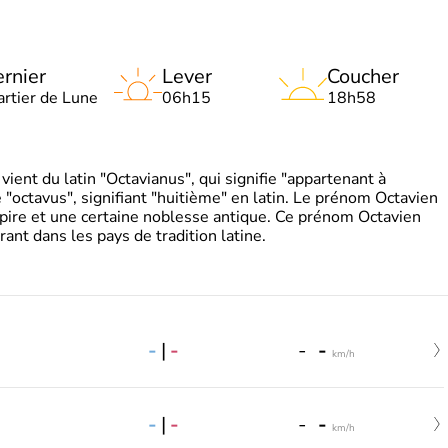
rnier
Lever
Coucher
artier de Lune
06h15
18h58
ient du latin "Octavianus", qui signifie "appartenant à
"octavus", signifiant "huitième" en latin. Le prénom Octavien
pire et une certaine noblesse antique. Ce prénom Octavien
rant dans les pays de tradition latine.
-
|
-
-
-
km/h
-
|
-
-
-
km/h