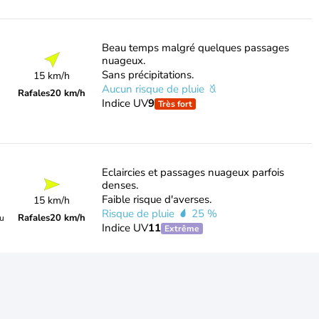
Beau temps malgré quelques passages
nuageux.
Sans précipitations.
15 km/h
Aucun risque de pluie
Rafales
20 km/h
Indice UV
9
Très fort
Eclaircies et passages nuageux parfois
denses.
Faible risque d'averses.
15 km/h
Risque de pluie
25 %
Rafales
20 km/h
du
Indice UV
11
Extrême