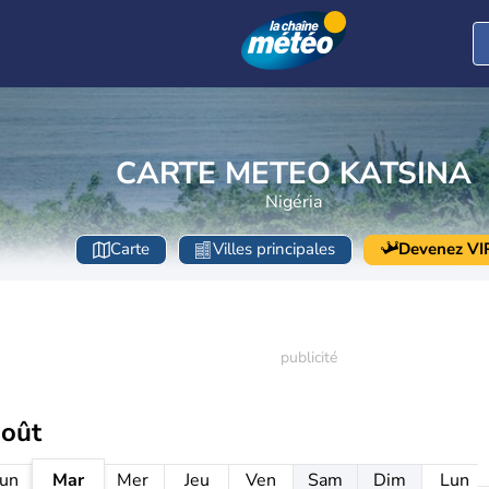
CARTE METEO KATSINA
Nigéria
Carte
Villes principales
Devenez VI
août
un
Mar
Mer
Jeu
Ven
Sam
Dim
Lun