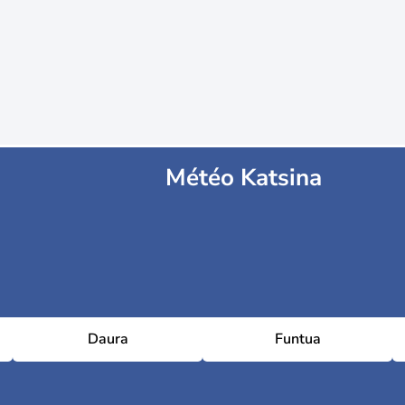
Météo Katsina
Daura
Funtua