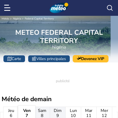
Météo
Nigéria
Federal Capital Territory
METEO FEDERAL CAPITAL
TERRITORY
Nigéria
Carte
Villes principales
Devenez VIP
Météo de
demain
Jeu
Ven
Sam
Dim
Lun
Mar
Mer
6
7
8
9
10
11
12