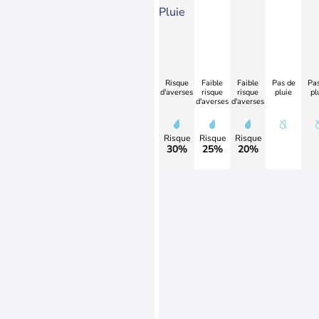
Pluie
Risque
Faible
Faible
Pas de
Pas
d'averses
risque
risque
pluie
pl
d'averses
d'averses
Risque
Risque
Risque
30%
25%
20%