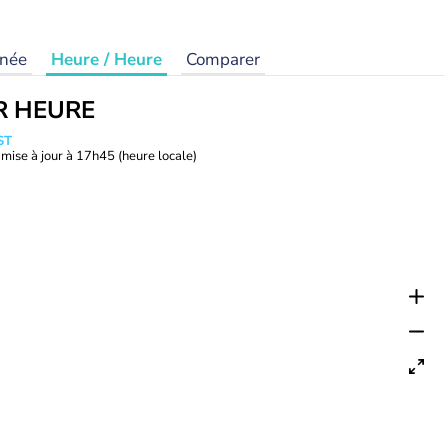
rnée
Heure / Heure
Comparer
R HEURE
ST
mise à jour à
17h45
(heure locale)