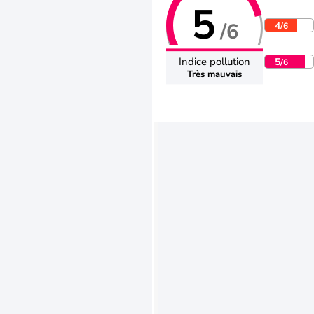
5
/6
4
/6
Indice pollution
5
/6
Très mauvais