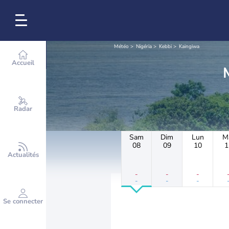
Météo
Nigéria
Kebbi
Kaingiwa
Accueil
Radar
Sam
Dim
Lun
M
08
09
10
1
Actualités
-
-
-
-
-
-
Se connecter