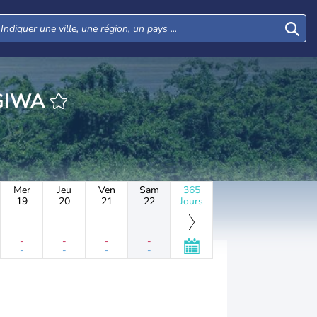
HEURE KAINGIWA
Mer
Jeu
Ven
Sam
365
19
20
21
22
Jours
-
-
-
-
-
-
-
-