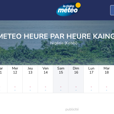
METEO HEURE PAR 
Nigéria (Kebbi)
ar
Mer
Jeu
Ven
Sam
Dim
Lun
Mar
1
12
13
14
15
16
17
18
-
-
-
-
-
-
-
-
-
-
-
-
-
-
-
-