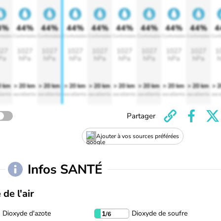
4%
44%
44%
44%
44%
44%
44%
44%
44%
4
rtable
Confortable
Confortable
Confortable
Confortable
Confortable
Confortable
Confortable
Confortable
Conf
27
1027
1027
1027
1027
1027
1027
1027
1027
1
Pa
hPa
hPa
hPa
hPa
hPa
hPa
hPa
hPa
h
0 km
> 20 km
> 20 km
> 20 km
> 20 km
> 20 km
> 20 km
> 20 km
> 20 km
> 
lente
excellente
excellente
excellente
excellente
excellente
excellente
excellente
excellente
exce
Partager
Ajouter à vos sources préférées
Infos SANTÉ
 de l'air
Dioxyde d'azote
Dioxyde de soufre
1
/6