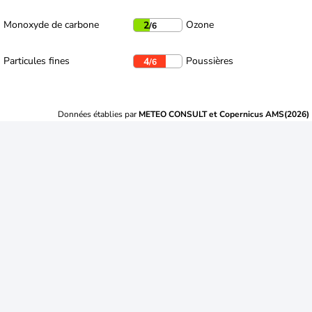
Monoxyde de carbone
Ozone
2
/6
Particules fines
Poussières
4
/6
Données établies par
METEO CONSULT et Copernicus AMS(2026)