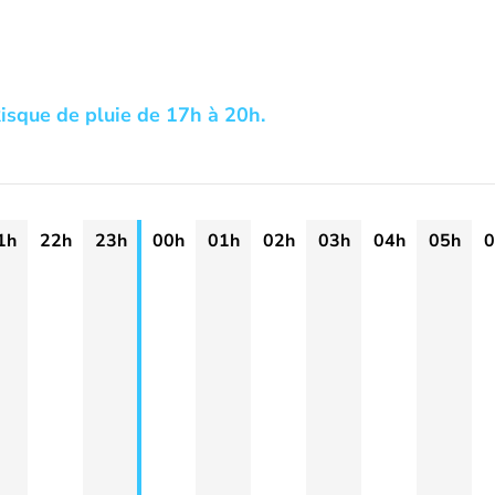
isque de pluie de 17h à 20h.
1h
22h
23h
00h
01h
02h
03h
04h
05h
0