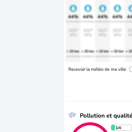
44%
44%
44%
44%
4
Confortable
Confortable
Confortable
Confortable
Confo
1027
1027
1027
1027
10
hPa
hPa
hPa
hPa
h
> 20 km
> 20 km
> 20 km
> 20 km
> 2
excellente
excellente
excellente
excellente
excel
Recevoir la météo de ma ville
Pollution et qualité
1
/6