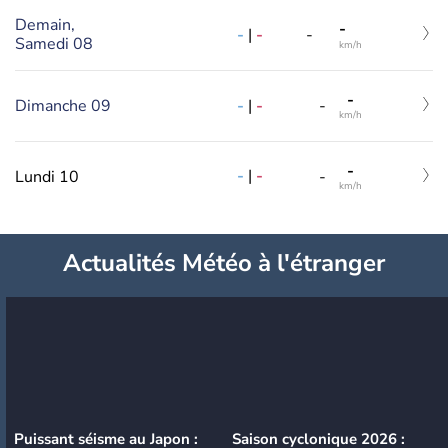
Demain,
-
-
|
-
-
Samedi 08
km/h
-
-
|
-
Dimanche 09
-
km/h
-
-
|
-
Lundi 10
-
km/h
Actualités Météo à l'étranger
Puissant séisme au Japon :
Saison cyclonique 2026 :