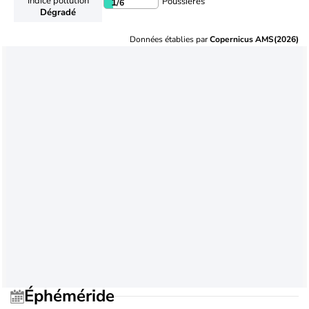
Indice pollution
Poussières
1
/6
Dégradé
Données établies par
Copernicus AMS(2026)
Éphéméride