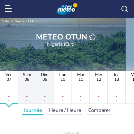
Météo
Nigéria
Ekiti
Otun
METEO OTUN
Nigéria (Ekiti)
Ven
Sam
Dim
Lun
Mar
Mer
Jeu
V
07
08
09
10
11
12
13
-
-
-
-
-
-
-
-
-
-
-
-
-
-
Journée
Heure / Heure
Comparer