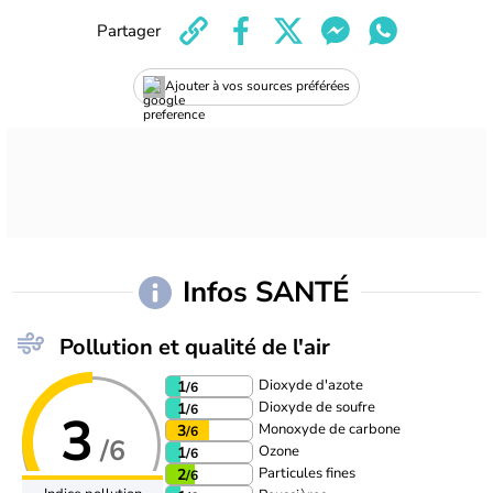
Partager
Ajouter à vos sources préférées
Infos SANTÉ
Pollution et qualité de l'air
Dioxyde d'azote
1
/6
Dioxyde de soufre
1
/6
3
Monoxyde de carbone
3
/6
/6
Ozone
1
/6
Particules fines
2
/6