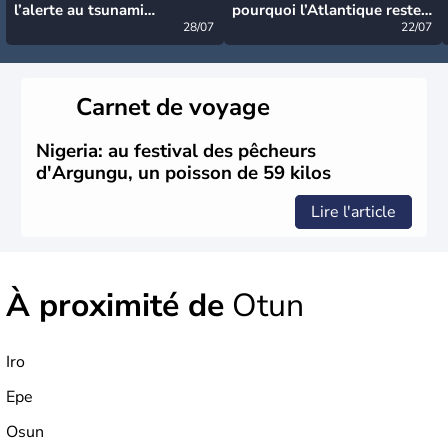
l’alerte au tsunami
pourquoi l’Atlantique reste
désormais levée
28/07
très calme à ce stade ?
22/07
Carnet de voyage
Nigeria: au festival des pêcheurs
d'Argungu, un poisson de 59 kilos
Lire l'article
À proximité de
Otun
Iro
Epe
Osun