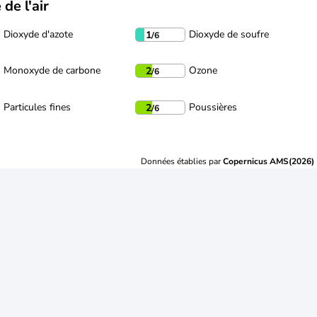
 de l'air
Dioxyde d'azote
Dioxyde de soufre
1
/6
Monoxyde de carbone
Ozone
2
/6
Particules fines
Poussières
2
/6
Données établies par
Copernicus AMS(2026)