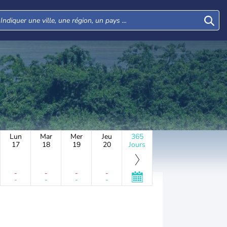
Lun
Mar
Mer
Jeu
365
17
18
19
20
Jours
-
-
-
-
-
-
-
-