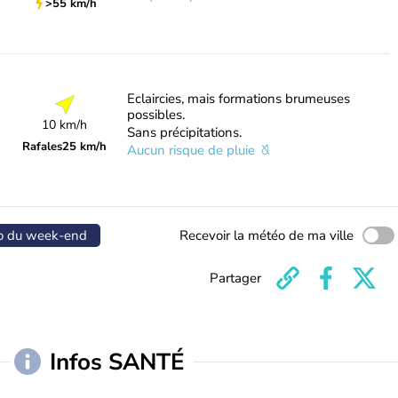
>55 km/h
Eclaircies, mais formations brumeuses
possibles.
10 km/h
Sans précipitations.
Rafales
25 km/h
Aucun risque de pluie
o du week-end
Recevoir la météo de ma ville
Partager
Infos SANTÉ