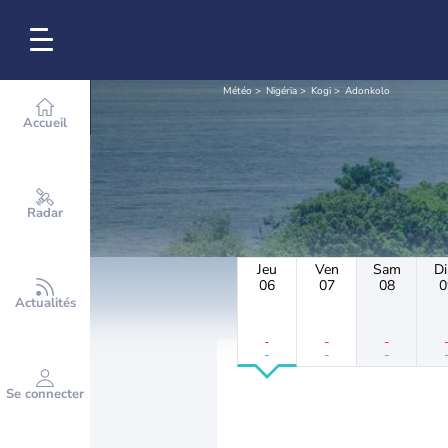
Météo
Nigéria
Kogi
Adonkolo
Accueil
Radar
Jeu
Ven
Sam
D
06
07
08
0
Actualités
-
-
-
-
-
-
Se connecter