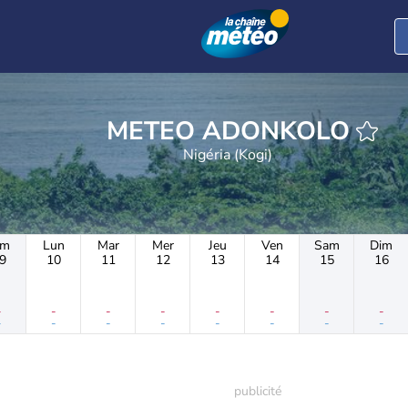
METEO ADONKOLO
Nigéria (Kogi)
im
Lun
Mar
Mer
Jeu
Ven
Sam
Dim
9
10
11
12
13
14
15
16
-
-
-
-
-
-
-
-
-
-
-
-
-
-
-
-