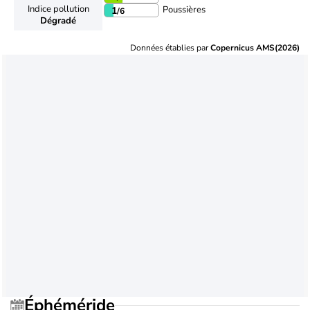
Indice pollution
Poussières
1
/6
Dégradé
Données établies par
Copernicus AMS(2026)
Éphéméride