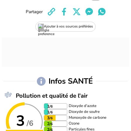
Partager
Ajouter à vos sources préférées
Infos SANTÉ
Pollution et qualité de l'air
Dioxyde d'azote
1
/6
Dioxyde de soufre
1
/6
3
Monoxyde de carbone
3
/6
/6
Ozone
2
/6
Particules fines
2
/6