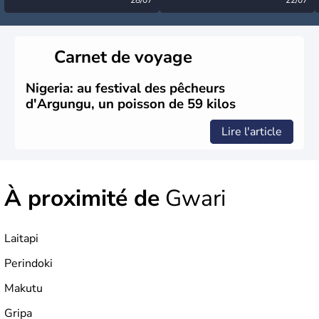
désormais levée
très calme à ce stade ?
Carnet de voyage
Nigeria: au festival des pêcheurs
d'Argungu, un poisson de 59 kilos
Lire l'article
À proximité de
Gwari
Laitapi
Perindoki
Makutu
Gripa