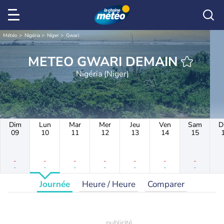
Météo
Nigéria
Niger
Gwari
METEO GWARI DEMAIN
Nigéria (Niger)
Dim
Lun
Mar
Mer
Jeu
Ven
Sam
D
09
10
11
12
13
14
15
-
-
-
-
-
-
-
-
-
-
-
-
-
-
Journée
Heure / Heure
Comparer