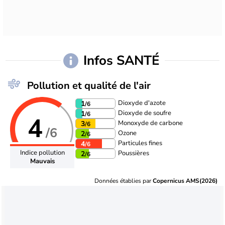
Infos SANTÉ
Pollution et qualité de l'air
Dioxyde d'azote
1
/6
Dioxyde de soufre
1
/6
4
Monoxyde de carbone
3
/6
/6
Ozone
2
/6
Particules fines
4
/6
Indice pollution
Poussières
2
/6
Mauvais
Données établies par
Copernicus AMS(2026)