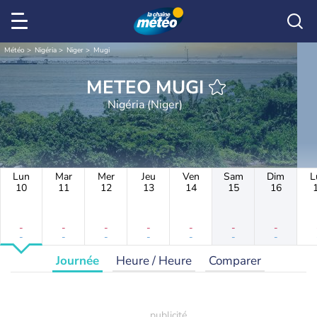
Météo
Nigéria
Niger
Mugi
METEO MUGI
Nigéria (Niger)
Lun
Mar
Mer
Jeu
Ven
Sam
Dim
L
10
11
12
13
14
15
16
-
-
-
-
-
-
-
-
-
-
-
-
-
-
Journée
Heure / Heure
Comparer