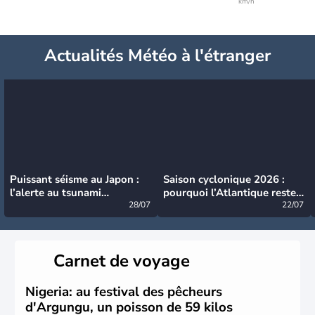
km/h
Actualités Météo à l'étranger
Puissant séisme au Japon :
Saison cyclonique 2026 :
l’alerte au tsunami
pourquoi l’Atlantique reste
désormais levée
28/07
très calme à ce stade ?
22/07
Carnet de voyage
Nigeria: au festival des pêcheurs
d'Argungu, un poisson de 59 kilos