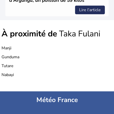
d'Argungu, un poisson de 59 kilos
Lire l'article
À proximité de
Taka Fulani
Manji
Gunduma
Tutare
Nabayi
Météo France