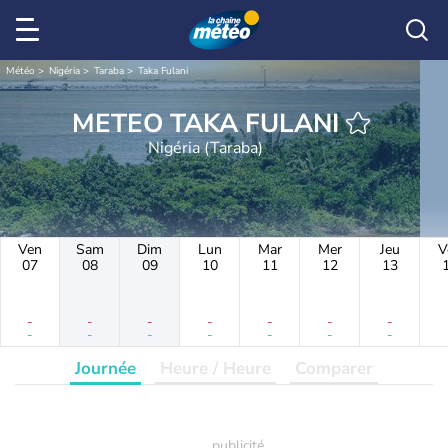
Météo
Nigéria
Taraba
Taka Fulani
METEO TAKA FULANI
Nigéria (Taraba)
Ven
Sam
Dim
Lun
Mar
Mer
Jeu
V
07
08
09
10
11
12
13
-
-
-
-
-
-
-
-
-
-
-
-
-
-
Journée
Heure / Heure
Comparer