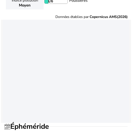
Indice pollution
Poussières
1
/6
Moyen
Données établies par
Copernicus AMS(2026)
Éphéméride