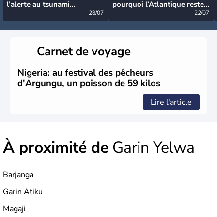
l’alerte au tsunami
pourquoi l’Atlantique reste
désormais levée
28/07
très calme à ce stade ?
22/07
Carnet de voyage
Nigeria: au festival des pêcheurs
d'Argungu, un poisson de 59 kilos
Lire l'article
À proximité de
Garin Yelwa
Barjanga
Garin Atiku
Magaji