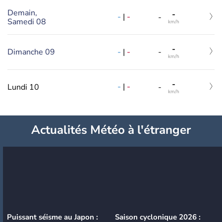
Demain,
-
-
|
-
-
Samedi 08
km/h
-
-
|
-
Dimanche 09
-
km/h
-
-
|
-
Lundi 10
-
km/h
Actualités Météo à l'étranger
Puissant séisme au Japon :
Saison cyclonique 2026 :