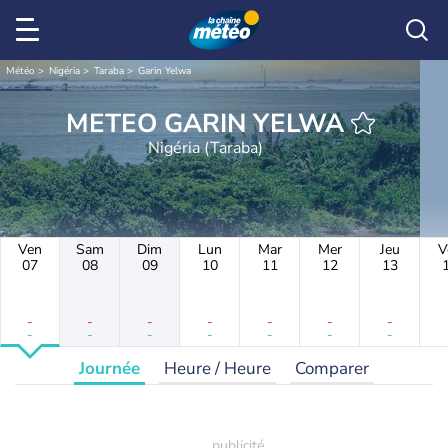
Météo
Nigéria
Taraba
Garin Yelwa
METEO GARIN YELWA
Nigéria (Taraba)
Ven
Sam
Dim
Lun
Mar
Mer
Jeu
V
07
08
09
10
11
12
13
-
-
-
-
-
-
-
-
-
-
-
-
-
-
Journée
Heure / Heure
Comparer