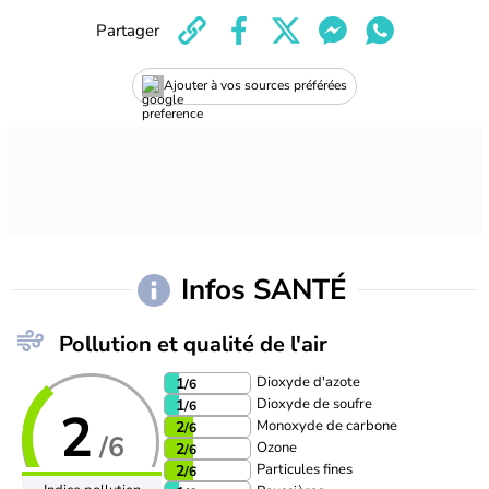
Partager
Ajouter à vos sources préférées
Infos SANTÉ
Pollution et qualité de l'air
Dioxyde d'azote
1
/6
Dioxyde de soufre
1
/6
2
Monoxyde de carbone
2
/6
/6
Ozone
2
/6
Particules fines
2
/6