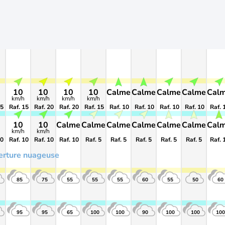
10
10
10
10
Calme
Calme
Calme
Calme
Cal
km/h
km/h
km/h
km/h
15
Raf. 15
Raf. 20
Raf. 20
Raf. 15
Raf. 10
Raf. 10
Raf. 10
Raf. 10
Raf. 
10
10
Calme
Calme
Calme
Calme
Calme
Calme
Cal
km/h
km/h
10
Raf. 10
Raf. 10
Raf. 10
Raf. 5
Raf. 5
Raf. 5
Raf. 5
Raf. 5
Raf. 
erture nuageuse
85
75
55
55
55
60
55
50
60
95
95
65
100
100
90
100
100
100