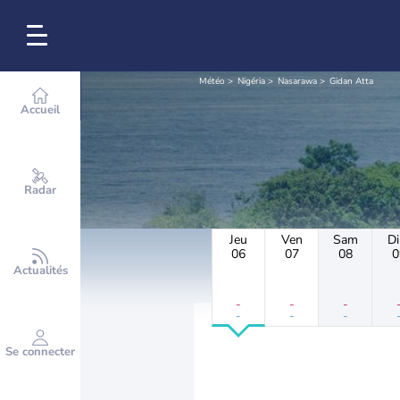
Météo
Nigéria
Nasarawa
Gidan Atta
Accueil
Radar
Jeu
Ven
Sam
D
06
07
08
0
Actualités
-
-
-
-
-
-
Se connecter