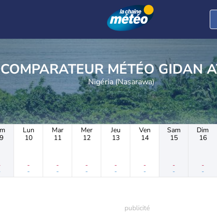
COMPARATEUR MÉTÉO G
Nigéria (Nasarawa)
im
Lun
Mar
Mer
Jeu
Ven
Sam
Dim
9
10
11
12
13
14
15
16
-
-
-
-
-
-
-
-
-
-
-
-
-
-
-
-