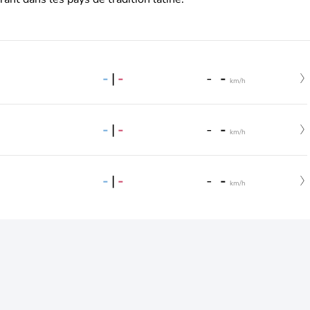
-
|
-
-
-
km/h
-
|
-
-
-
km/h
-
|
-
-
-
km/h