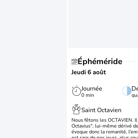
Éphéméride
Jeudi 6 août
Journée
De
0 min
qu
Saint Octavien
Nous fêtons les OCTAVIEN. Il v
Octavius", lui-même dérivé de 
évoque donc la romanité, l’em
est rare de nos jours, plus cou