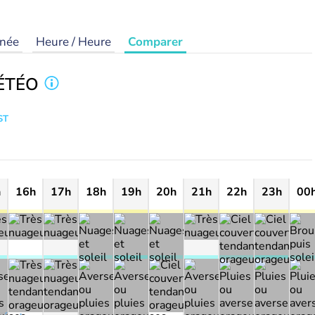
rnée
Heure / Heure
Comparer
ÉTÉO
ST
h
16h
17h
18h
19h
20h
21h
22h
23h
00