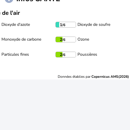
 de l'air
Dioxyde d'azote
Dioxyde de soufre
1
/6
Monoxyde de carbone
Ozone
2
/6
Particules fines
Poussières
2
/6
Données établies par
Copernicus AMS(2026)