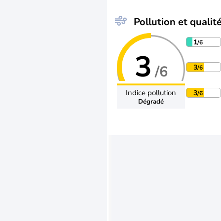
Pollution et qualité
1
/6
3
/6
3
/6
Indice pollution
3
/6
Dégradé