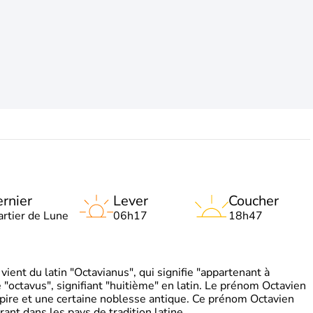
rnier
Lever
Coucher
artier de Lune
06h17
18h47
ient du latin "Octavianus", qui signifie "appartenant à
"octavus", signifiant "huitième" en latin. Le prénom Octavien
pire et une certaine noblesse antique. Ce prénom Octavien
rant dans les pays de tradition latine.