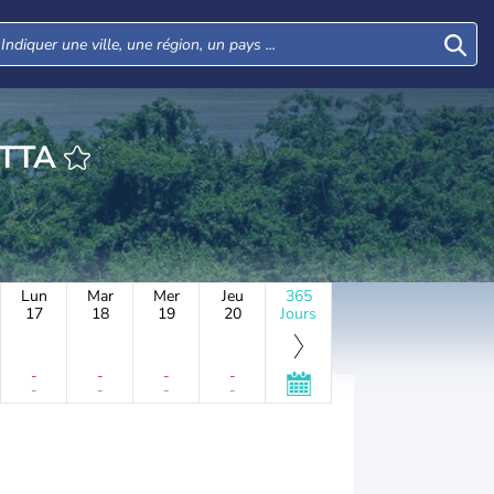
IDAN ATTA
Lun
Mar
Mer
Jeu
365
17
18
19
20
Jours
-
-
-
-
-
-
-
-