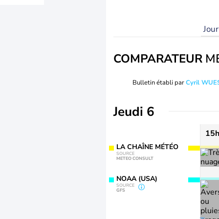
Jou
COMPARATEUR
M
Bulletin établi par
Cyril WUE
Jeudi 6
15
LA CHAÎNE MÉTÉO
SOURCE
METEO CONSULT
NOAA (USA)
SOURCE
GFS