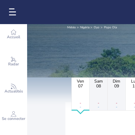
Météo
Nigéria
Oyo
Popo Ola
Accueil
Radar
Ven
Sam
Dim
L
07
08
09
1
Actualités
-
-
-
-
-
-
Se connecter