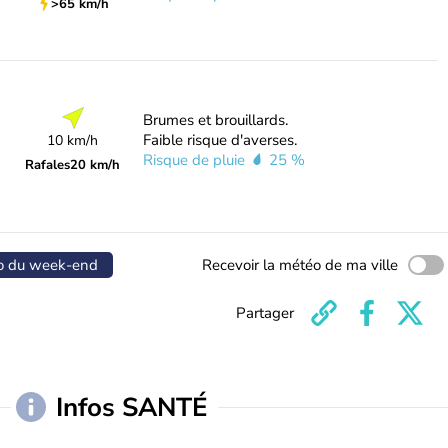
>65 km/h
Brumes et brouillards.
Faible risque d'averses.
10 km/h
Risque de pluie
25 %
Rafales
20 km/h
o du week-end
Recevoir la météo de ma ville
Partager
Infos SANTÉ