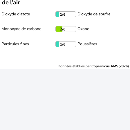
 de l'air
Dioxyde d'azote
Dioxyde de soufre
1
/6
Monoxyde de carbone
Ozone
2
/6
Particules fines
Poussières
1
/6
Données établies par
Copernicus AMS(2026)