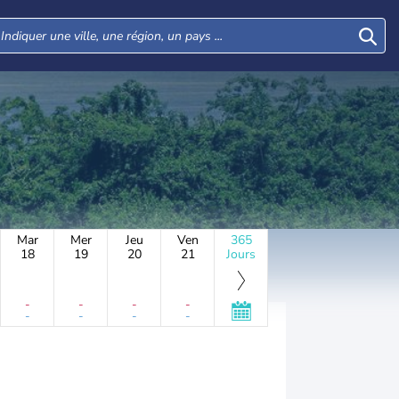
Mar
Mer
Jeu
Ven
365
18
19
20
21
Jours
-
-
-
-
-
-
-
-