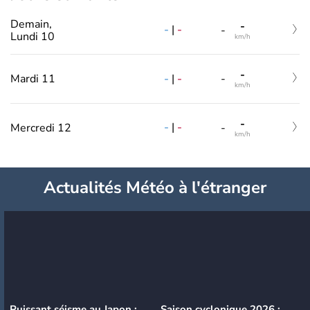
Demain,
-
-
|
-
-
Lundi 10
km/h
-
-
|
-
Mardi 11
-
km/h
-
-
|
-
Mercredi 12
-
km/h
Actualités Météo à l'étranger
Puissant séisme au Japon :
Saison cyclonique 2026 :