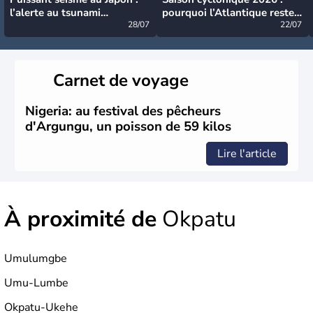
l’alerte au tsunami
pourquoi l’Atlantique reste
désormais levée
28/07
très calme à ce stade ?
22/07
Carnet de voyage
Nigeria: au festival des pêcheurs
d'Argungu, un poisson de 59 kilos
Lire l'article
À proximité de
Okpatu
Umulumgbe
Umu-Lumbe
Okpatu-Ukehe