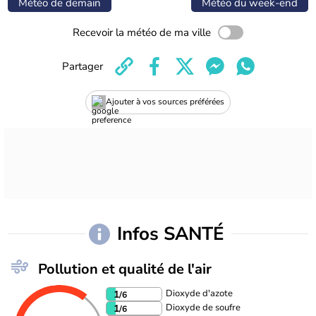
Météo de demain
Météo du week-end
Recevoir la météo de ma ville
Partager
Ajouter à vos sources préférées
Infos SANTÉ
Pollution et qualité de l'air
Dioxyde d'azote
1
/6
Dioxyde de soufre
1
/6