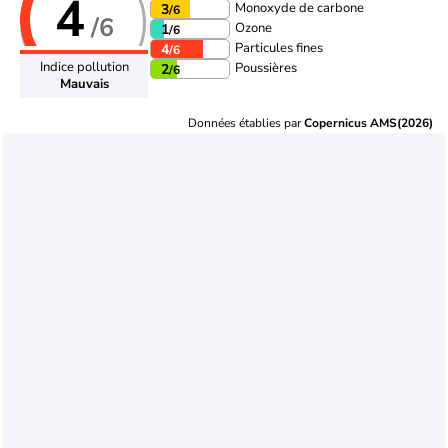
4
Monoxyde de carbone
3
/6
/6
Ozone
1
/6
Particules fines
4
/6
Indice pollution
Poussières
2
/6
Mauvais
Données établies par
Copernicus AMS(2026)