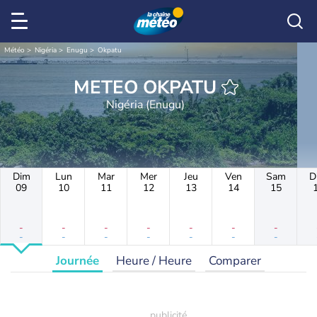
Météo
Nigéria
Enugu
Okpatu
METEO OKPATU
Nigéria (Enugu)
Dim
Lun
Mar
Mer
Jeu
Ven
Sam
D
09
10
11
12
13
14
15
-
-
-
-
-
-
-
-
-
-
-
-
-
-
Journée
Heure / Heure
Comparer