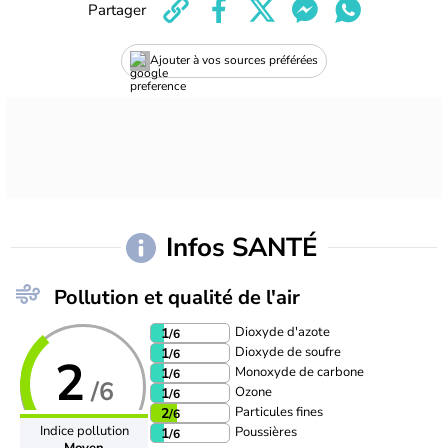
Partager
Ajouter à vos sources préférées
Infos SANTÉ
Pollution et qualité de l'air
Dioxyde d'azote
1
/6
Dioxyde de soufre
1
/6
2
Monoxyde de carbone
1
/6
/6
Ozone
1
/6
Particules fines
2
/6
Indice pollution
Poussières
1
/6
Moyen