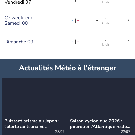
Vendredi 07
km/h
Ce week-end,
-
-
|
-
-
Samedi 08
km/h
-
-
|
-
Dimanche 09
-
km/h
Actualités Météo à l'étranger
Puissant séisme au Japon :
Saison cyclonique 2026 :
l’alerte au tsunami
pourquoi l’Atlantique reste
désormais levée
28/07
très calme à ce stade ?
22/07