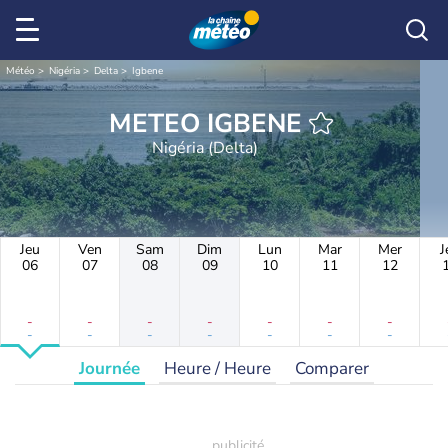
Météo
Nigéria
Delta
Igbene
METEO IGBENE
Nigéria (Delta)
Jeu
Ven
Sam
Dim
Lun
Mar
Mer
J
06
07
08
09
10
11
12
-
-
-
-
-
-
-
-
-
-
-
-
-
-
Journée
Heure / Heure
Comparer