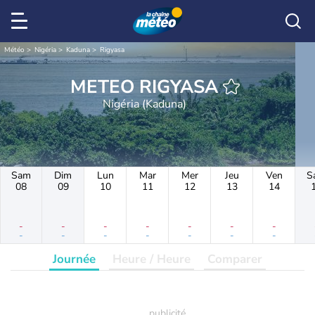
Météo
Nigéria
Kaduna
Rigyasa
METEO RIGYASA
Nigéria (Kaduna)
Sam
Dim
Lun
Mar
Mer
Jeu
Ven
S
08
09
10
11
12
13
14
-
-
-
-
-
-
-
-
-
-
-
-
-
-
Journée
Heure / Heure
Comparer