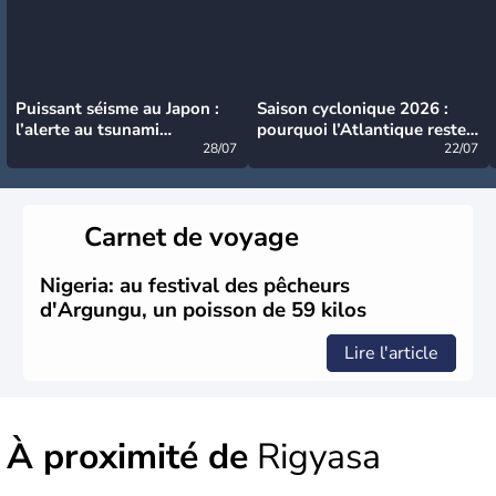
Puissant séisme au Japon :
Saison cyclonique 2026 :
l’alerte au tsunami
pourquoi l’Atlantique reste
désormais levée
28/07
très calme à ce stade ?
22/07
Carnet de voyage
Nigeria: au festival des pêcheurs
d'Argungu, un poisson de 59 kilos
Lire l'article
À proximité de
Rigyasa