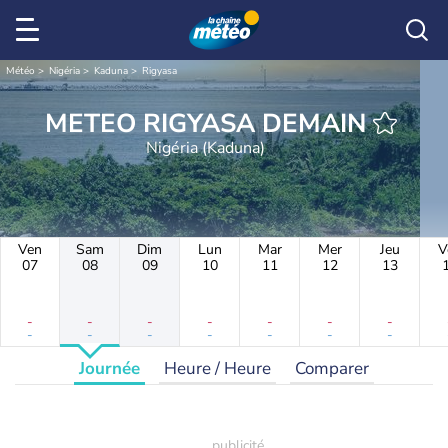
Météo
Nigéria
Kaduna
Rigyasa
METEO RIGYASA DEMAIN
Nigéria (Kaduna)
Ven
Sam
Dim
Lun
Mar
Mer
Jeu
V
07
08
09
10
11
12
13
-
-
-
-
-
-
-
-
-
-
-
-
-
-
Journée
Heure / Heure
Comparer