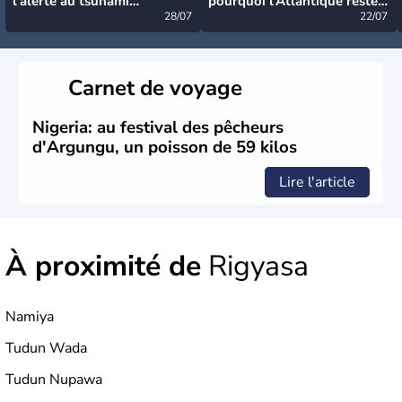
l’alerte au tsunami
pourquoi l’Atlantique reste
désormais levée
28/07
très calme à ce stade ?
22/07
Carnet de voyage
Nigeria: au festival des pêcheurs
d'Argungu, un poisson de 59 kilos
Lire l'article
À proximité de
Rigyasa
Namiya
Tudun Wada
Tudun Nupawa