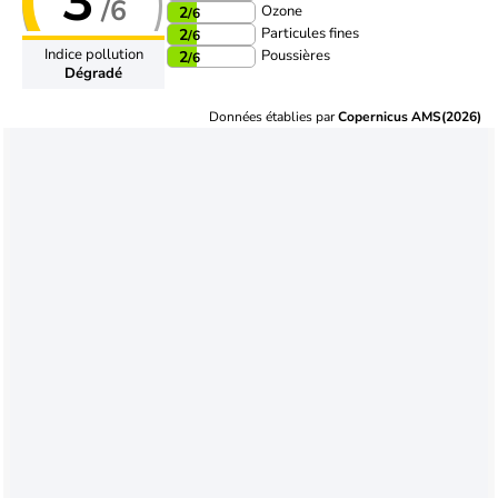
3
/6
Ozone
2
/6
Particules fines
2
/6
Indice pollution
Poussières
2
/6
Dégradé
Données établies par
Copernicus AMS(2026)