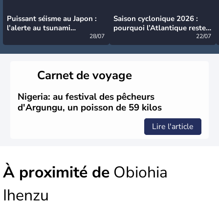
Puissant séisme au Japon :
Saison cyclonique 2026 :
l’alerte au tsunami
pourquoi l’Atlantique reste
désormais levée
28/07
très calme à ce stade ?
22/07
Carnet de voyage
Nigeria: au festival des pêcheurs
d'Argungu, un poisson de 59 kilos
Lire l'article
À proximité de
Obiohia
Ihenzu