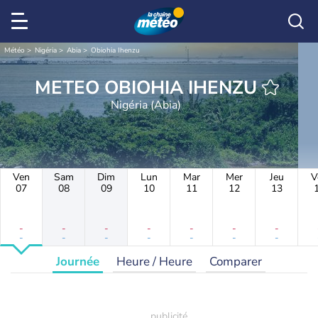
Météo
Nigéria
Abia
Obiohia Ihenzu
METEO OBIOHIA IHENZU
Nigéria (Abia)
Ven
Sam
Dim
Lun
Mar
Mer
Jeu
V
07
08
09
10
11
12
13
-
-
-
-
-
-
-
-
-
-
-
-
-
-
Journée
Heure / Heure
Comparer