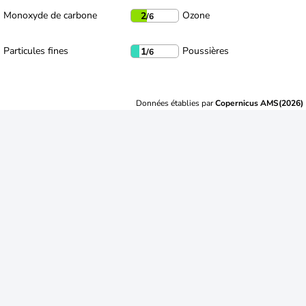
Monoxyde de carbone
Ozone
2
/6
Particules fines
Poussières
1
/6
Données établies par
Copernicus AMS(2026)