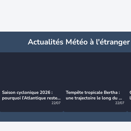
Actualités Météo à l'étranger
Saison cyclonique 2026 :
Tempête tropicale Bertha :
pourquoi l’Atlantique reste
une trajectoire le long du du
très calme à ce stade ?
22/07
littoral américain
22/07