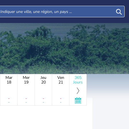
Mar
Mer
Jeu
Ven
365
18
19
20
21
Jours
-
-
-
-
-
-
-
-