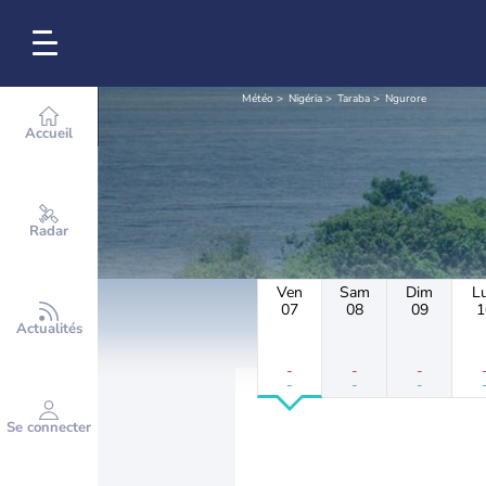
Météo
Nigéria
Taraba
Ngurore
Accueil
Radar
Ven
Sam
Dim
L
07
08
09
1
Actualités
-
-
-
-
-
-
Se connecter