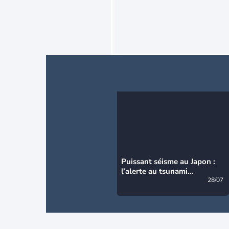
Puissant séisme au Japon :
l’alerte au tsunami
désormais levée
28/07