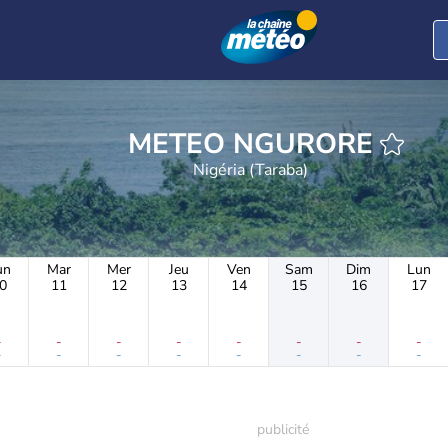
METEO NGURORE
Nigéria (Taraba)
un
Mar
Mer
Jeu
Ven
Sam
Dim
Lun
0
11
12
13
14
15
16
17
-
-
-
-
-
-
-
-
-
-
-
-
-
-
-
-