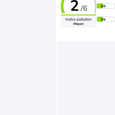
2
/6
2
/6
Indice pollution
2
/6
Moyen