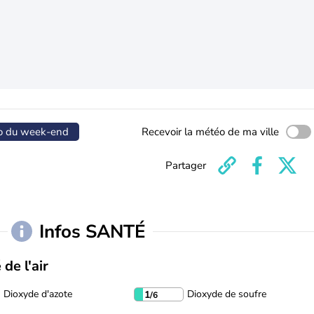
o du week-end
Recevoir la météo de ma ville
Partager
Infos SANTÉ
 de l'air
Dioxyde d'azote
Dioxyde de soufre
1
/6