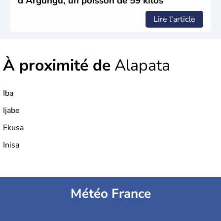
d'Argungu, un poisson de 59 kilos
Lire l'article
À proximité de
Alapata
Iba
Ijabe
Ekusa
Inisa
Météo France