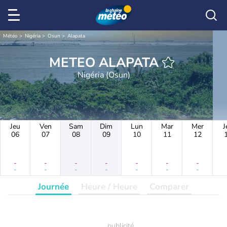
Météo
Nigéria
Osun
Alapata
METEO ALAPATA
Nigéria (Osun)
Jeu
Ven
Sam
Dim
Lun
Mar
Mer
J
06
07
08
09
10
11
12
-
-
-
-
-
-
-
-
-
-
-
-
-
-
Journée
Heure / Heure
Comparer