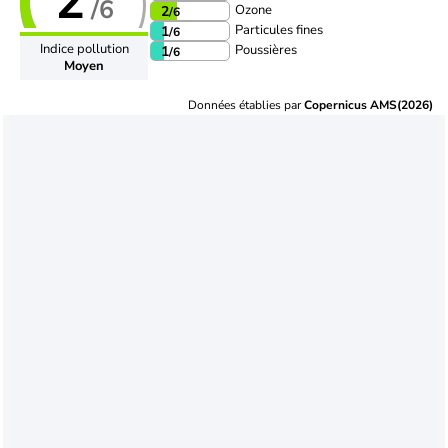
2
/6
Ozone
2
/6
Particules fines
1
/6
Indice pollution
Poussières
1
/6
Moyen
Données établies par
Copernicus AMS(2026)