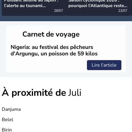
l’alerte au tsunami
pourquoi l’Atlantique reste
désormais levée
28/07
très calme à ce stade ?
22/07
Carnet de voyage
Nigeria: au festival des pêcheurs
d'Argungu, un poisson de 59 kilos
Lire l'article
À proximité de
Juli
Danjuma
Belel
Birin