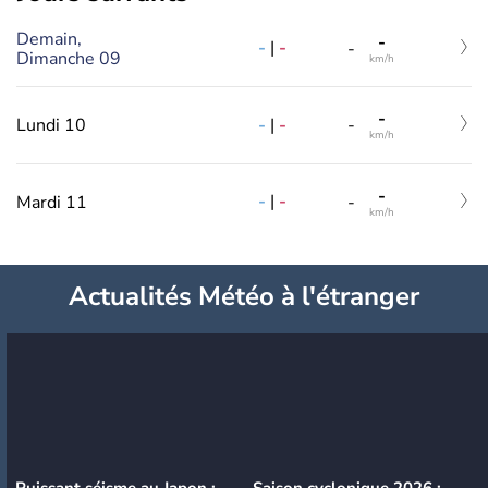
Demain,
-
-
|
-
-
Dimanche 09
km/h
-
-
|
-
Lundi 10
-
km/h
-
-
|
-
Mardi 11
-
km/h
Actualités Météo à l'étranger
Puissant séisme au Japon :
Saison cyclonique 2026 :