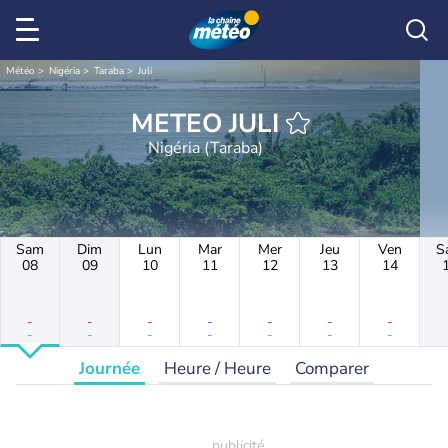
Météo
Nigéria
Taraba
Juli
METEO JULI
Nigéria (Taraba)
Sam
Dim
Lun
Mar
Mer
Jeu
Ven
S
08
09
10
11
12
13
14
-
-
-
-
-
-
-
-
-
-
-
-
-
-
Journée
Heure / Heure
Comparer