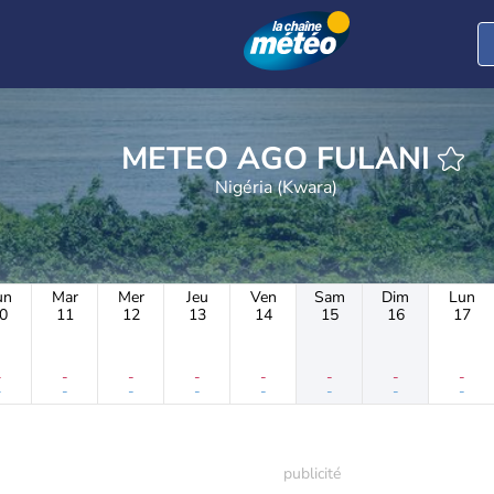
METEO AGO FULANI
Nigéria (Kwara)
un
Mar
Mer
Jeu
Ven
Sam
Dim
Lun
0
11
12
13
14
15
16
17
-
-
-
-
-
-
-
-
-
-
-
-
-
-
-
-