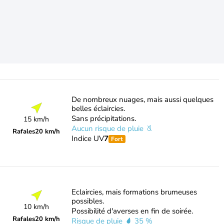
De nombreux nuages, mais aussi quelques
belles éclaircies.
Sans précipitations.
15 km/h
Aucun risque de pluie
Rafales
20 km/h
Indice UV
7
Fort
Eclaircies, mais formations brumeuses
possibles.
10 km/h
Possibilité d'averses en fin de soirée.
Rafales
20 km/h
Risque de pluie
35 %