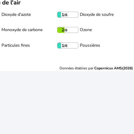
 de l'air
Dioxyde d'azote
Dioxyde de soufre
1
/6
Monoxyde de carbone
Ozone
2
/6
Particules fines
Poussières
1
/6
Données établies par
Copernicus AMS(2026)