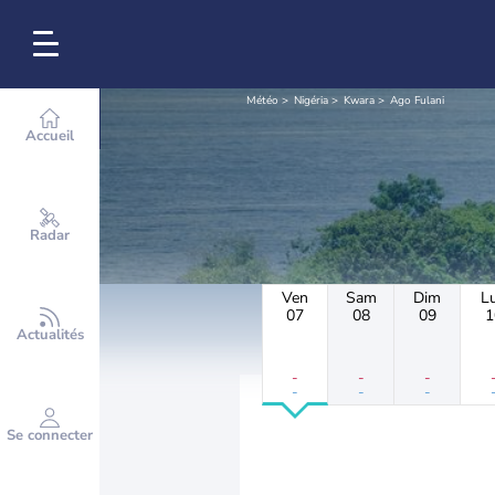
Météo
Nigéria
Kwara
Ago Fulani
Accueil
Radar
Ven
Sam
Dim
L
07
08
09
1
Actualités
-
-
-
-
-
-
Se connecter