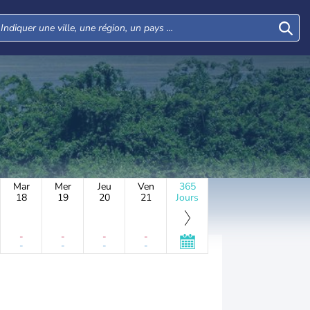
Mar
Mer
Jeu
Ven
365
18
19
20
21
Jours
-
-
-
-
-
-
-
-