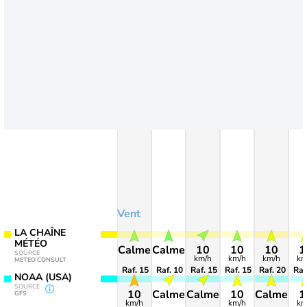
Vent
LA CHAÎNE
MÉTÉO
Calme
Calme
10
10
10
1
SOURCE
km/h
km/h
km/h
km
METEO CONSULT
Raf. 15
Raf. 10
Raf. 15
Raf. 15
Raf. 20
Raf
NOAA (USA)
SOURCE
10
Calme
Calme
10
Calme
1
GFS
km/h
km/h
km