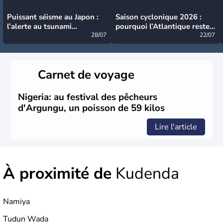
Puissant séisme au Japon :
Saison cyclonique 2026 :
l’alerte au tsunami
pourquoi l’Atlantique reste
désormais levée
28/07
très calme à ce stade ?
22/07
Carnet de voyage
Nigeria: au festival des pêcheurs
d'Argungu, un poisson de 59 kilos
Lire l'article
À proximité de
Kudenda
Namiya
Tudun Wada