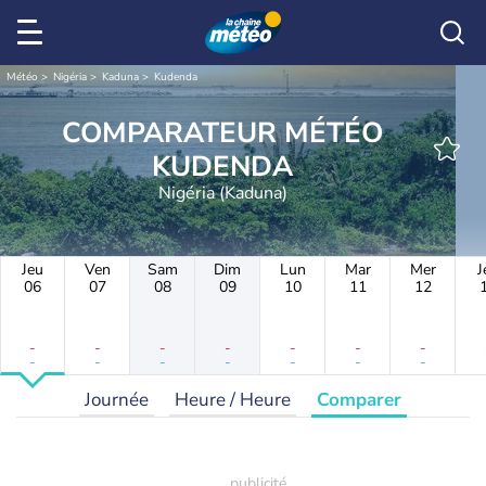
Météo
Nigéria
Kaduna
Kudenda
COMPARATEUR MÉTÉO
KUDENDA
Nigéria (Kaduna)
Jeu
Ven
Sam
Dim
Lun
Mar
Mer
J
06
07
08
09
10
11
12
-
-
-
-
-
-
-
-
-
-
-
-
-
-
Journée
Heure / Heure
Comparer