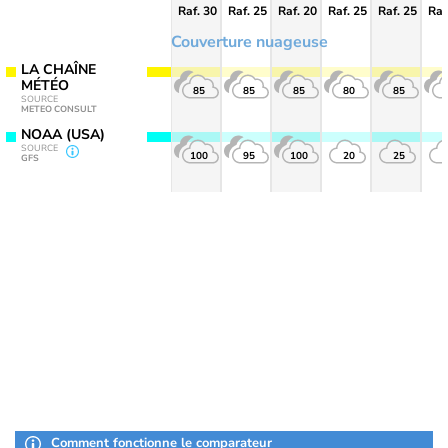
Raf. 30
Raf. 25
Raf. 20
Raf. 25
Raf. 25
Raf
Couverture nuageuse
LA CHAÎNE
MÉTÉO
85
85
85
80
85
SOURCE
METEO CONSULT
NOAA (USA)
SOURCE
100
95
100
20
25
GFS
Comment fonctionne le comparateur