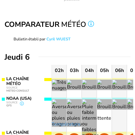
COMPARATEUR
MÉTÉO
Bulletin établi par
Cyril WUEST
Jeudi 6
02h
03h
04h
05h
06h
0
LA CHAÎNE
MÉTÉO
SOURCE
METEO CONSULT
NOAA (USA)
SOURCE
GFS
Température
LA CHAÎNE