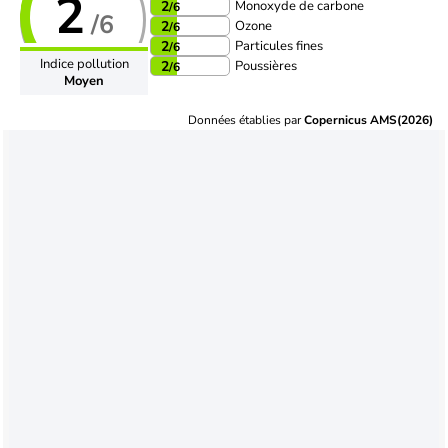
2
Monoxyde de carbone
2
/6
/6
Ozone
2
/6
Particules fines
2
/6
Indice pollution
Poussières
2
/6
Moyen
Données établies par
Copernicus AMS(2026)