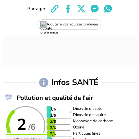
Partager
Ajouter à vos sources préférées
Infos SANTÉ
Pollution et qualité de l'air
Dioxyde d'azote
1
/6
Dioxyde de soufre
1
/6
2
Monoxyde de carbone
2
/6
/6
Ozone
2
/6
Particules fines
2
/6