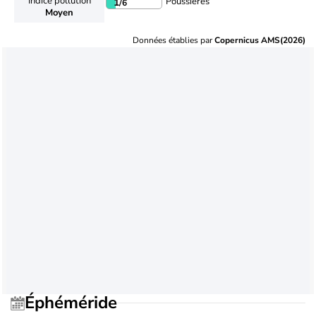
Indice pollution
Poussières
1
/6
Moyen
Données établies par
Copernicus AMS(2026)
Éphéméride