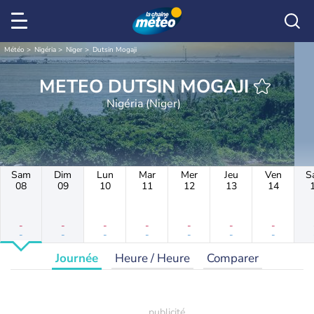
Météo
Nigéria
Niger
Dutsin Mogaji
METEO DUTSIN MOGAJI
Nigéria (Niger)
Sam
Dim
Lun
Mar
Mer
Jeu
Ven
S
08
09
10
11
12
13
14
-
-
-
-
-
-
-
-
-
-
-
-
-
-
Journée
Heure / Heure
Comparer