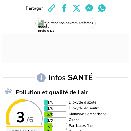
Partager
Ajouter à vos sources préférées
Infos SANTÉ
Pollution et qualité de l'air
Dioxyde d'azote
1
/6
Dioxyde de soufre
1
/6
3
Monoxyde de carbone
2
/6
/6
Ozone
1
/6
Particules fines
2
/6