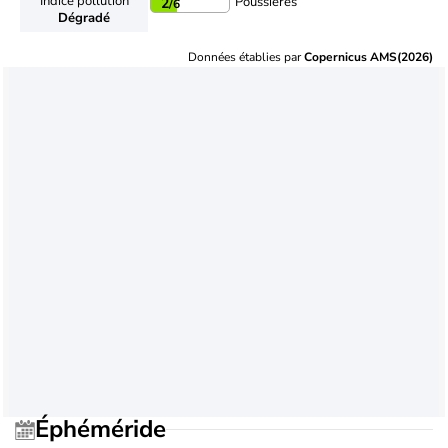
Indice pollution
Poussières
2
/6
Dégradé
Données établies par
Copernicus AMS(2026)
Éphéméride