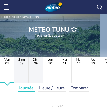
Météo
Nigéria
Bayelsa
Tunu
METEO TUNU
Nigéria (Bayelsa)
Ven
Sam
Dim
Lun
Mar
Mer
Jeu
V
07
08
09
10
11
12
13
-
-
-
-
-
-
-
-
-
-
-
-
-
-
Journée
Heure / Heure
Comparer