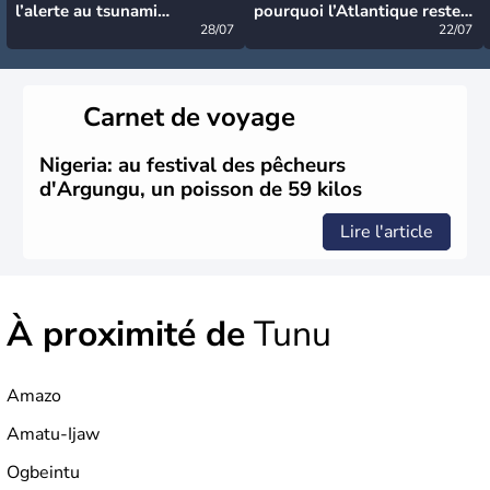
l’alerte au tsunami
pourquoi l’Atlantique reste
désormais levée
28/07
très calme à ce stade ?
22/07
Carnet de voyage
Nigeria: au festival des pêcheurs
d'Argungu, un poisson de 59 kilos
Lire l'article
À proximité de
Tunu
Amazo
Amatu-Ijaw
Ogbeintu