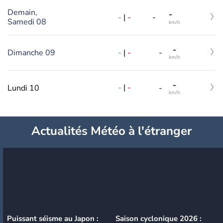
Demain,
-
-
|
-
-
Samedi 08
km/h
-
-
|
-
Dimanche 09
-
km/h
-
-
|
-
Lundi 10
-
km/h
Actualités Météo à l'étranger
Puissant séisme au Japon :
Saison cyclonique 2026 :