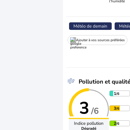
l'humidité
Météo de demain
Mété
Ajouter à vos sources préférées
Pollution et qualité
1
/6
3
/6
3
/6
Indice pollution
2
/6
Dégradé