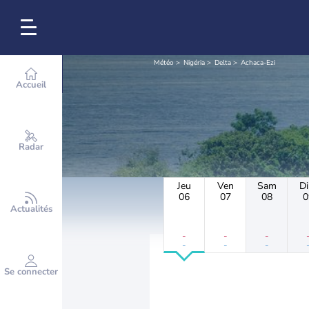
Météo
Nigéria
Delta
Achaca-Ezi
Accueil
Radar
Jeu
Ven
Sam
D
06
07
08
0
Actualités
-
-
-
-
-
-
Se connecter