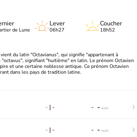
rnier
Lever
Coucher
artier de Lune
06h27
18h52
ient du latin "Octavianus", qui signifie "appartenant à
"octavus", signifiant "huitième" en latin. Le prénom Octavien
pire et une certaine noblesse antique. Ce prénom Octavien
rant dans les pays de tradition latine.
-
|
-
-
-
km/h
-
|
-
-
-
km/h