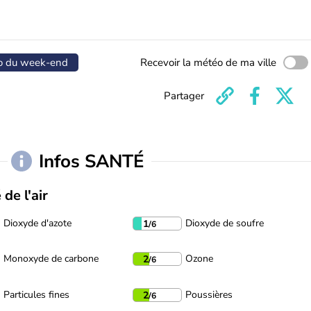
o du week-end
Recevoir la météo de ma ville
Partager
Infos SANTÉ
 de l'air
Dioxyde d'azote
Dioxyde de soufre
1
/6
Monoxyde de carbone
Ozone
2
/6
Particules fines
Poussières
2
/6