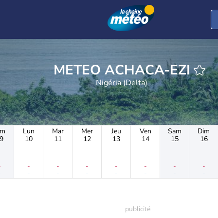
METEO ACHACA-EZI
Nigéria (Delta)
im
Lun
Mar
Mer
Jeu
Ven
Sam
Dim
9
10
11
12
13
14
15
16
-
-
-
-
-
-
-
-
-
-
-
-
-
-
-
-