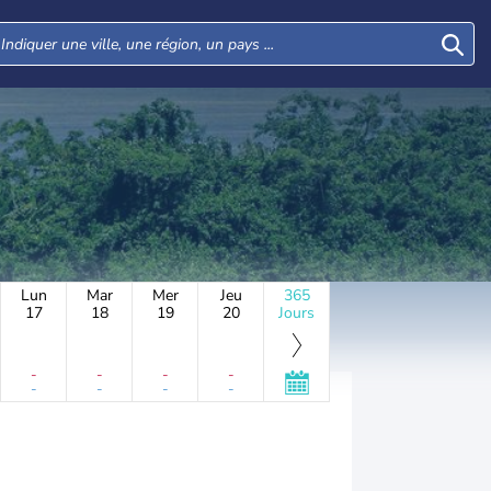
Lun
Mar
Mer
Jeu
365
17
18
19
20
Jours
-
-
-
-
-
-
-
-