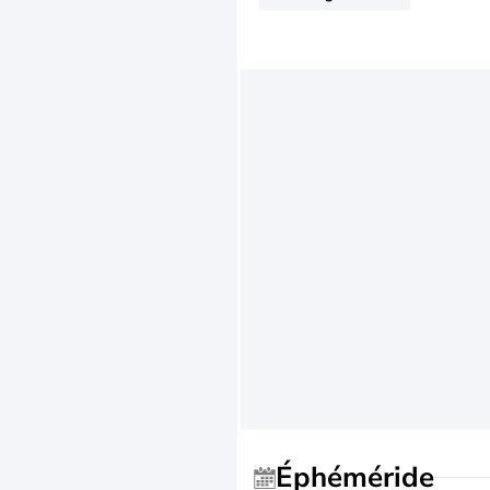
Éphéméride