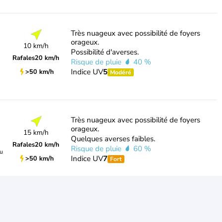
Très nuageux avec possibilité de foyers
orageux.
10 km/h
Possibilité d'averses.
Rafales
20 km/h
Risque de pluie
40 %
Indice UV
5
>50 km/h
Modéré
Très nuageux avec possibilité de foyers
orageux.
15 km/h
Quelques averses faibles.
Rafales
20 km/h
Risque de pluie
60 %
du
Indice UV
7
>50 km/h
Fort