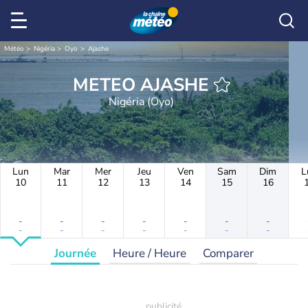
Météo
Nigéria
Oyo
Ajashe
METEO AJASHE
Nigéria (Oyo)
Lun
Mar
Mer
Jeu
Ven
Sam
Dim
L
10
11
12
13
14
15
16
-
-
-
-
-
-
-
-
-
-
-
-
-
-
Journée
Heure / Heure
Comparer