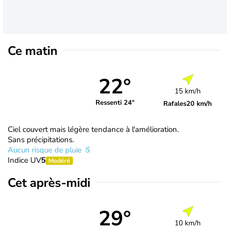
Ce matin
22°
15 km/h
Ressenti 24°
Rafales
20 km/h
Ciel couvert mais légère tendance à l'amélioration.
Sans précipitations.
Aucun risque de pluie
Indice UV
5
Modéré
Cet après-midi
29°
10 km/h