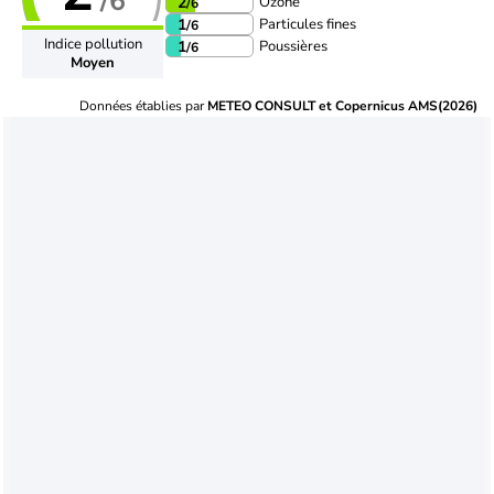
/6
Ozone
2
/6
Particules fines
1
/6
Indice pollution
Poussières
1
/6
Moyen
Données établies par
METEO CONSULT et Copernicus AMS(2026)