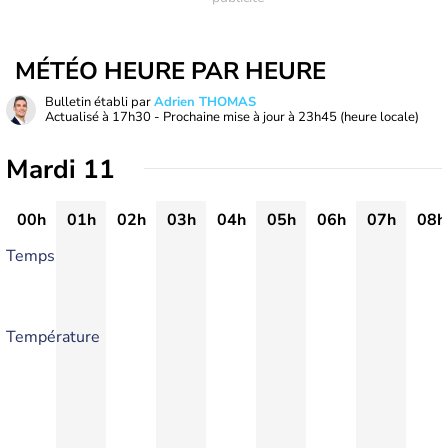
MÉTÉO HEURE PAR HEURE
Bulletin établi par
Adrien THOMAS
Actualisé à
17h30
- Prochaine mise à jour à
23h45
(heure locale)
Mardi 11
00h
01h
02h
03h
04h
05h
06h
07h
08h
Temps
Température