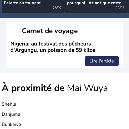
l’alerte au tsunami
pourquoi l’Atlantique reste
désormais levée
28/07
très calme à ce stade ?
22/07
Carnet de voyage
Nigeria: au festival des pêcheurs
d'Argungu, un poisson de 59 kilos
Lire l'article
À proximité de
Mai Wuya
Shehla
Danjuma
Bunkawo