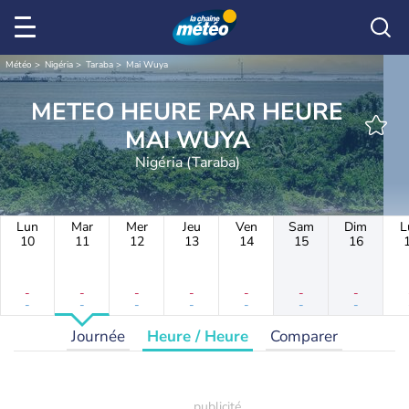
Météo
Nigéria
Taraba
Mai Wuya
METEO HEURE PAR HEURE
MAI WUYA
Nigéria (Taraba)
Lun
Mar
Mer
Jeu
Ven
Sam
Dim
L
10
11
12
13
14
15
16
-
-
-
-
-
-
-
-
-
-
-
-
-
-
Journée
Heure / Heure
Comparer