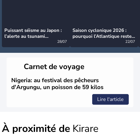
Puissant séisme au Japon :
Saison cyclonique 2026 :
l’alerte au tsunami
pourquoi l’Atlantique reste
désormais levée
28/07
très calme à ce stade ?
22/07
Carnet de voyage
Nigeria: au festival des pêcheurs
d'Argungu, un poisson de 59 kilos
Lire l'article
À proximité de
Kirare