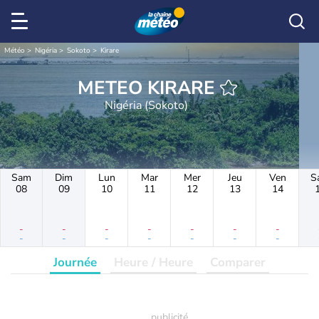
Météo
Nigéria
Sokoto
Kirare
METEO KIRARE
Nigéria (Sokoto)
Sam
Dim
Lun
Mar
Mer
Jeu
Ven
S
08
09
10
11
12
13
14
-
-
-
-
-
-
-
-
-
-
-
-
-
-
Journée
Heure / Heure
Comparer