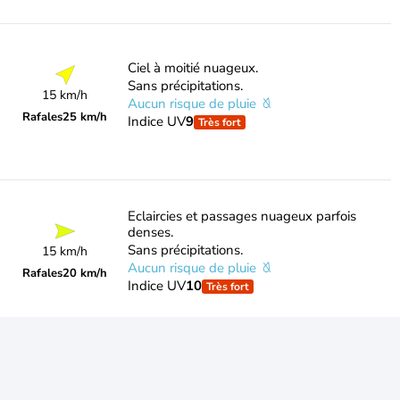
Ciel à moitié nuageux.
Sans précipitations.
15 km/h
Aucun risque de pluie
Rafales
25 km/h
Indice UV
9
Très fort
Eclaircies et passages nuageux parfois
denses.
Sans précipitations.
15 km/h
Aucun risque de pluie
Rafales
20 km/h
Indice UV
10
Très fort