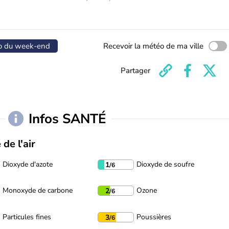
o du week-end
Recevoir la météo de ma ville
Partager
Infos SANTÉ
 de l'air
Dioxyde d'azote
Dioxyde de soufre
1
/6
Monoxyde de carbone
Ozone
2
/6
Particules fines
Poussières
3
/6