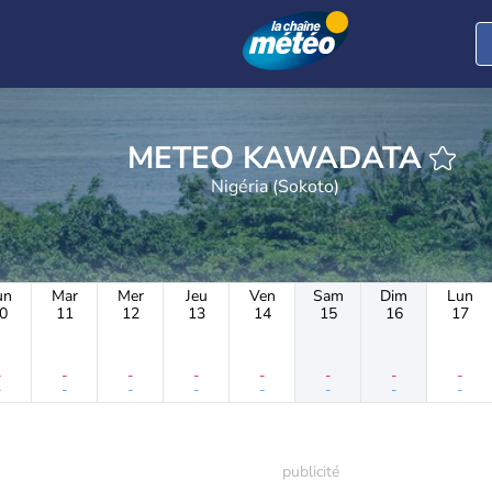
METEO KAWADATA
Nigéria (Sokoto)
un
Mar
Mer
Jeu
Ven
Sam
Dim
Lun
0
11
12
13
14
15
16
17
-
-
-
-
-
-
-
-
-
-
-
-
-
-
-
-