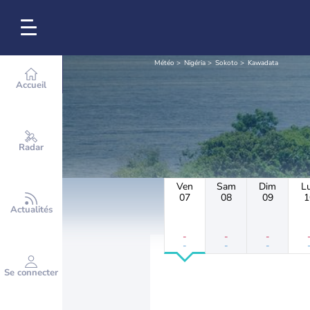
Météo
Nigéria
Sokoto
Kawadata
Accueil
Radar
Ven
Sam
Dim
L
07
08
09
1
Actualités
-
-
-
-
-
-
Se connecter