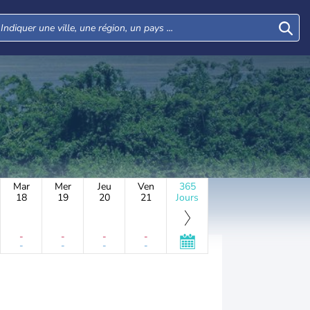
Mar
Mer
Jeu
Ven
365
18
19
20
21
Jours
-
-
-
-
-
-
-
-