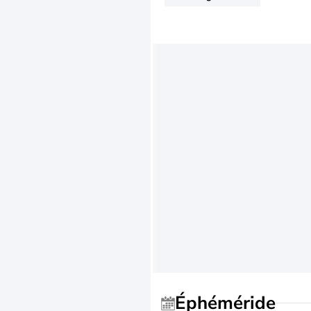
Éphéméride