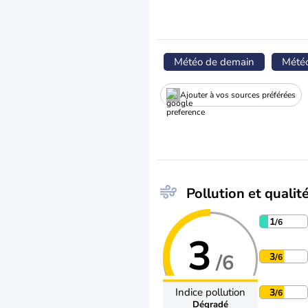
Météo de demain
Mété
Ajouter à vos sources préférées
Pollution et qualité
1
/6
3
/6
3
/6
Indice pollution
3
/6
Dégradé