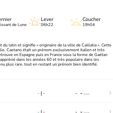
rnier
Lever
Coucher
oissant de Lune
06h22
19h04
 latin et signifie « originaire de la ville de Caillatia ». Cette
lie. Caetano était un prénom exclusivement italien et très
retrouve en Espagne puis en France sous la forme de Gaëtan
 apprécié dans les années 60 et très populaire dans les
nu plus rare, tout en restant un prénom bien identifié.
-
|
-
-
-
km/h
-
|
-
-
-
km/h