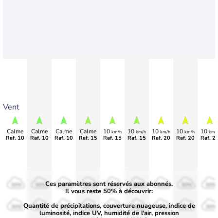
Vent
Calme
Calme
Calme
Calme
10
10
10
10
10
km/h
km/h
km/h
km/h
km/
Raf. 10
Raf. 10
Raf. 10
Raf. 15
Raf. 15
Raf. 15
Raf. 20
Raf. 20
Raf. 2
Ces paramètres sont réservés aux abonnés.
50%
50%
50%
50%
50%
50%
50%
50%
50%
Il vous reste 50% à découvrir:
Quantité de précipitations, couverture nuageuse, indice de
30%
30%
30%
30%
30%
30%
30%
30%
30%
luminosité, indice UV, humidité de l'air, pression