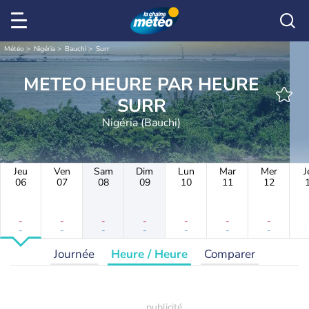
Météo
Nigéria
Bauchi
Surr
METEO HEURE PAR HEURE
SURR
Nigéria (Bauchi)
Jeu
Ven
Sam
Dim
Lun
Mar
Mer
J
06
07
08
09
10
11
12
-
-
-
-
-
-
-
-
-
-
-
-
-
-
Journée
Heure / Heure
Comparer