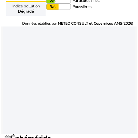
Particules fines
2
/6
Indice pollution
Poussières
3
/6
Dégradé
Données établies par
METEO CONSULT et Copernicus AMS(2026)