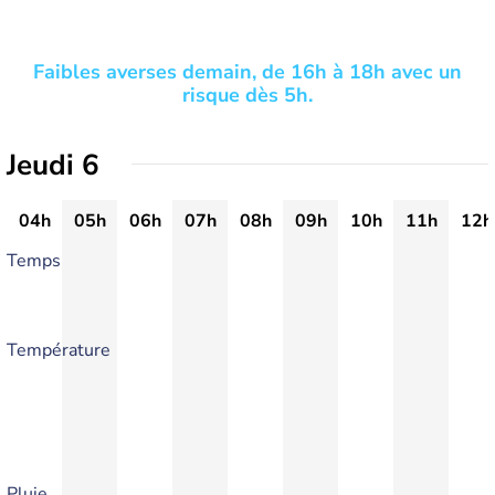
Faibles averses demain, de 16h à 18h avec un
risque dès 5h.
Jeudi 6
04h
05h
06h
07h
08h
09h
10h
11h
12h
Temps
Température
Pluie