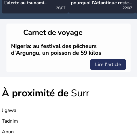
l’alerte au tsunami
pourquoi l’Atlantique reste
désormais levée
28/07
très calme à ce stade ?
22/07
Carnet de voyage
Nigeria: au festival des pêcheurs
d'Argungu, un poisson de 59 kilos
Lire l'article
À proximité de
Surr
Jigawa
Tadnim
Anun