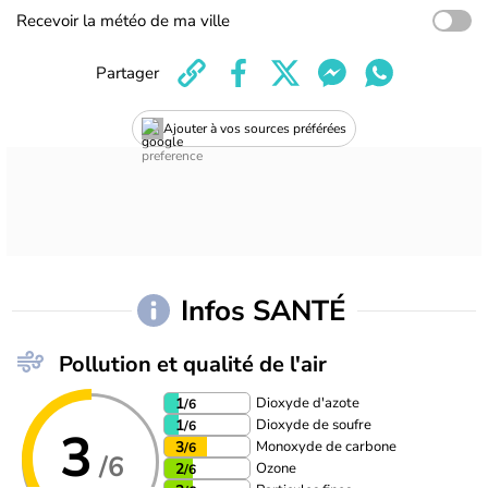
Recevoir la météo de ma ville
Partager
Ajouter à vos sources préférées
Infos SANTÉ
Pollution et qualité de l'air
Dioxyde d'azote
1
/6
Dioxyde de soufre
1
/6
3
Monoxyde de carbone
3
/6
/6
Ozone
2
/6