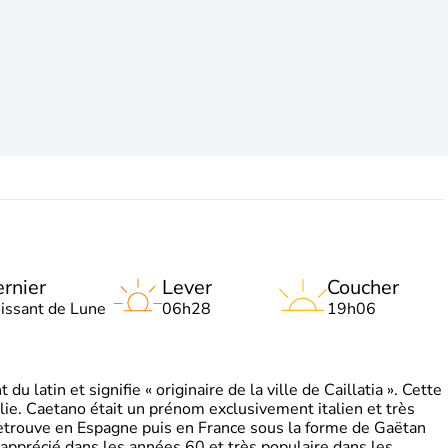
rnier
Lever
Coucher
oissant de Lune
06h28
19h06
 latin et signifie « originaire de la ville de Caillatia ». Cette
lie. Caetano était un prénom exclusivement italien et très
retrouve en Espagne puis en France sous la forme de Gaëtan
 apprécié dans les années 60 et très populaire dans les