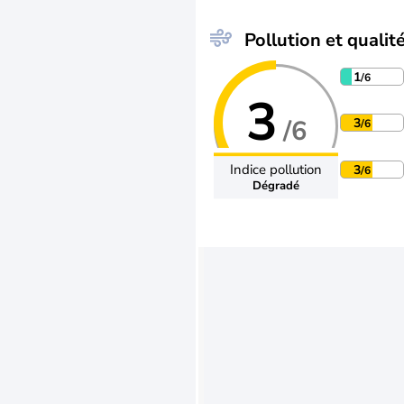
Pollution et qualité
1
/6
3
/6
3
/6
Indice pollution
3
/6
Dégradé