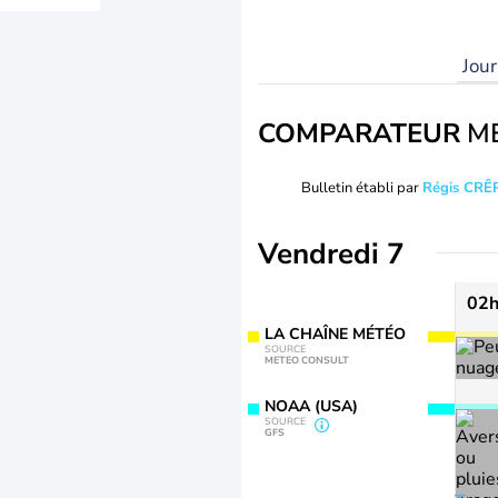
Jou
COMPARATEUR
M
Bulletin établi par
Régis CRÊ
Vendredi 7
02
LA CHAÎNE MÉTÉO
SOURCE
METEO CONSULT
NOAA (USA)
SOURCE
GFS