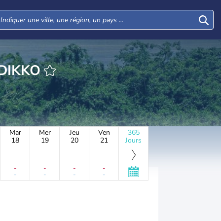
WANGA-DIKKO
Mar
Mer
Jeu
Ven
365
18
19
20
21
Jours
-
-
-
-
-
-
-
-