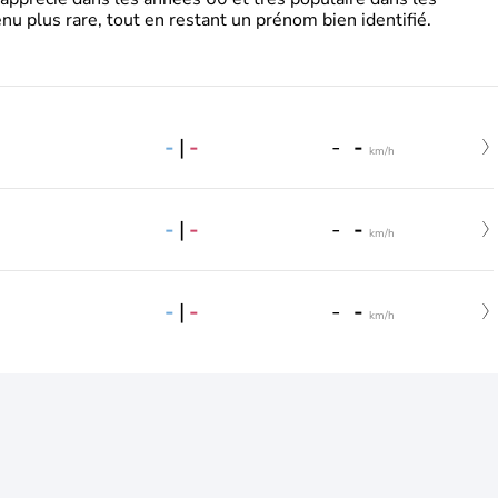
nu plus rare, tout en restant un prénom bien identifié.
-
|
-
-
-
km/h
-
|
-
-
-
km/h
-
|
-
-
-
km/h