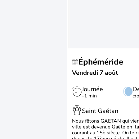
Éphéméride
Vendredi 7 août
Journée
De
-1 min
cr
Saint Gaétan
Nous fêtons GAETAN qui vient du
ville est devenue Gaëte en Ita
courant au 15è siècle. On le 
depuis le 17ème siècle. Il est