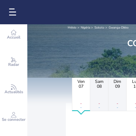
Météo
Nigéria
Sokoto
Gwanga-Dikko
Accueil
Radar
Ven
Sam
Dim
L
07
08
09
1
Actualités
-
-
-
-
-
-
Se connecter