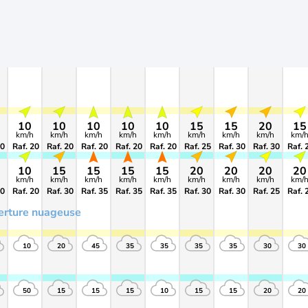
10
10
10
10
10
15
15
20
15
km/h
km/h
km/h
km/h
km/h
km/h
km/h
km/h
km/
20
Raf. 20
Raf. 20
Raf. 20
Raf. 20
Raf. 20
Raf. 25
Raf. 30
Raf. 30
Raf. 
10
15
15
15
15
20
20
20
20
km/h
km/h
km/h
km/h
km/h
km/h
km/h
km/h
km/
20
Raf. 20
Raf. 30
Raf. 35
Raf. 35
Raf. 35
Raf. 30
Raf. 30
Raf. 25
Raf. 
erture nuageuse
10
20
45
35
35
35
35
30
30
50
15
15
15
10
15
15
20
20