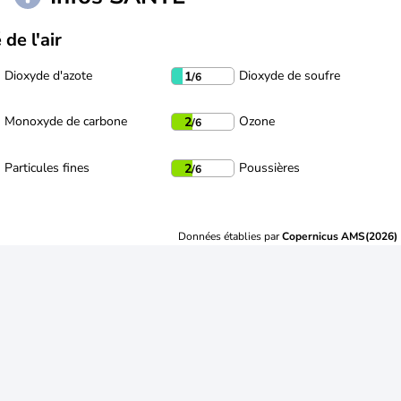
 de l'air
Dioxyde d'azote
Dioxyde de soufre
1
/6
Monoxyde de carbone
Ozone
2
/6
Particules fines
Poussières
2
/6
Données établies par
Copernicus AMS(2026)