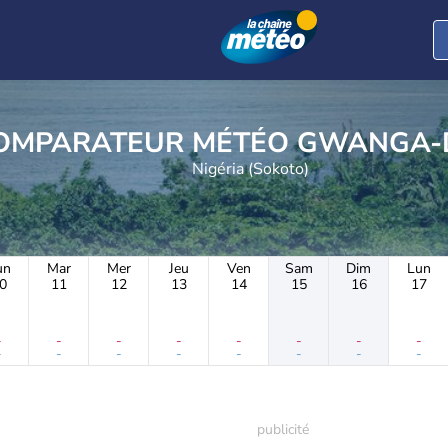
COMPARATEUR MÉTÉO G
Nigéria (Sokoto)
un
Mar
Mer
Jeu
Ven
Sam
Dim
Lun
0
11
12
13
14
15
16
17
-
-
-
-
-
-
-
-
-
-
-
-
-
-
-
-