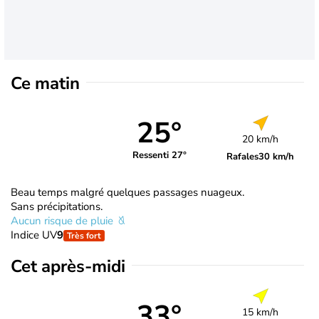
Ce matin
25°
20 km/h
Ressenti 27°
Rafales
30 km/h
Beau temps malgré quelques passages nuageux.
Sans précipitations.
Aucun risque de pluie
Indice UV
9
Très fort
Cet après-midi
33°
15 km/h