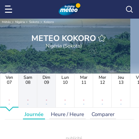
Météo
Nigéria
Sokoto
Kokoro
METEO KOKORO
Nigéria (Sokoto)
Ven
Sam
Dim
Lun
Mar
Mer
Jeu
V
07
08
09
10
11
12
13
-
-
-
-
-
-
-
-
-
-
-
-
-
-
Journée
Heure / Heure
Comparer