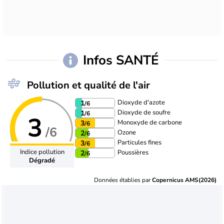
Infos SANTÉ
Pollution et qualité de l'air
Dioxyde d'azote
1
/6
Dioxyde de soufre
1
/6
3
Monoxyde de carbone
3
/6
/6
Ozone
2
/6
Particules fines
3
/6
Indice pollution
Poussières
2
/6
Dégradé
Données établies par
Copernicus AMS(2026)