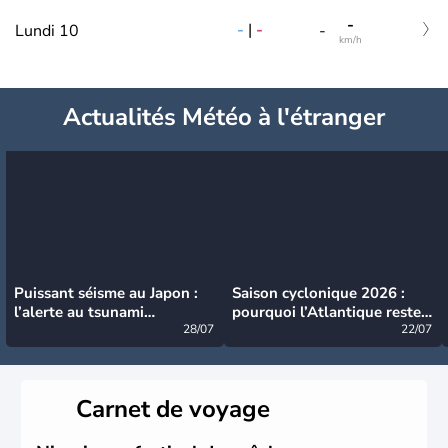
-
-
|
-
Lundi 10
-
km/h
Actualités Météo à l'étranger
Puissant séisme au Japon :
Saison cyclonique 2026 :
l’alerte au tsunami
pourquoi l’Atlantique reste
désormais levée
28/07
très calme à ce stade ?
22/07
Carnet de voyage