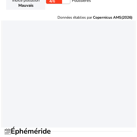
Indice pollution
Poussières
4
/6
Mauvais
Données établies par
Copernicus AMS(2026)
Éphéméride