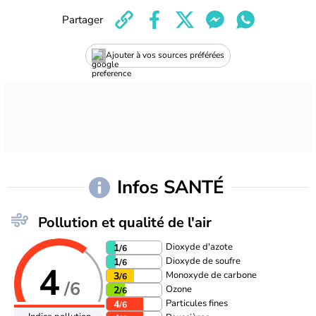
Partager
Ajouter à vos sources préférées
Infos SANTÉ
Pollution et qualité de l'air
Dioxyde d'azote
1
/6
Dioxyde de soufre
1
/6
4
Monoxyde de carbone
3
/6
/6
Ozone
2
/6
Particules fines
4
/6