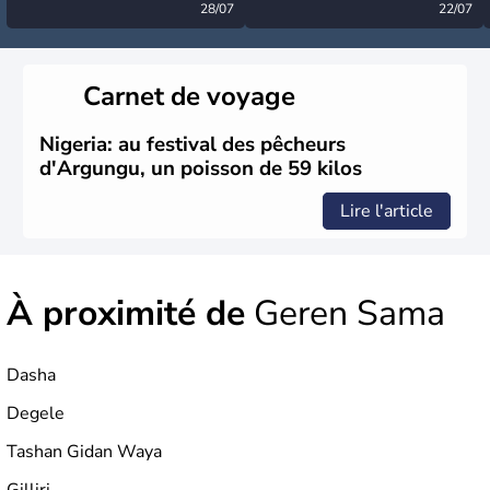
désormais levée
28/07
très calme à ce stade ?
22/07
Carnet de voyage
Nigeria: au festival des pêcheurs
d'Argungu, un poisson de 59 kilos
Lire l'article
À proximité de
Geren Sama
Dasha
Degele
Tashan Gidan Waya