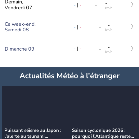
Demain,
-
-
|
-
-
Vendredi 07
km/h
Ce week-end,
-
-
|
-
-
Samedi 08
km/h
-
-
|
-
Dimanche 09
-
km/h
Actualités Météo à l'étranger
Puissant séisme au Japon :
Saison cyclonique 2026 :
l’alerte au tsunami
pourquoi l’Atlantique reste