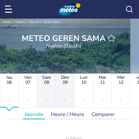
Météo
Nigéria
Bauchi
Geren Sama
METEO GEREN SAMA
Nigéria (Bauchi)
Jeu
Ven
Sam
Dim
Lun
Mar
Mer
J
06
07
08
09
10
11
12
-
-
-
-
-
-
-
-
-
-
-
-
-
-
Journée
Heure / Heure
Comparer