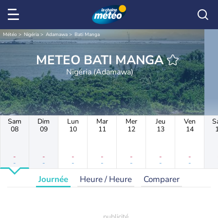
Météo
Nigéria
Adamawa
Bati Manga
METEO BATI MANGA
Nigéria (Adamawa)
Sam
Dim
Lun
Mar
Mer
Jeu
Ven
S
08
09
10
11
12
13
14
-
-
-
-
-
-
-
-
-
-
-
-
-
-
Journée
Heure / Heure
Comparer