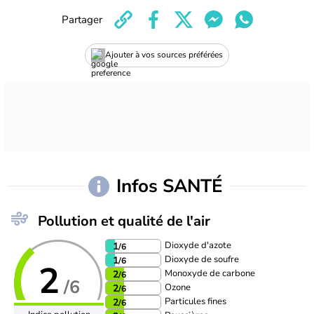
Partager
Ajouter à vos sources préférées
Infos SANTÉ
Pollution et qualité de l'air
Dioxyde d'azote
1
/6
Dioxyde de soufre
1
/6
2
Monoxyde de carbone
2
/6
/6
Ozone
2
/6
Particules fines
2
/6