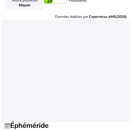
Indice pollution
Poussières
2
/6
Moyen
Données établies par
Copernicus AMS(2026)
Éphéméride