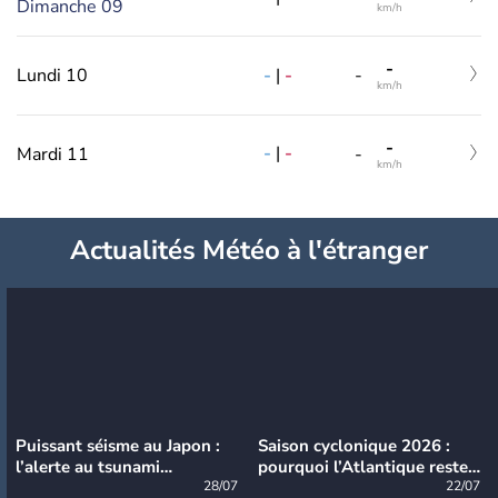
Dimanche 09
km/h
-
-
|
-
Lundi 10
-
km/h
-
-
|
-
Mardi 11
-
km/h
Actualités Météo à l'étranger
Puissant séisme au Japon :
Saison cyclonique 2026 :
l’alerte au tsunami
pourquoi l’Atlantique reste
désormais levée
28/07
très calme à ce stade ?
22/07