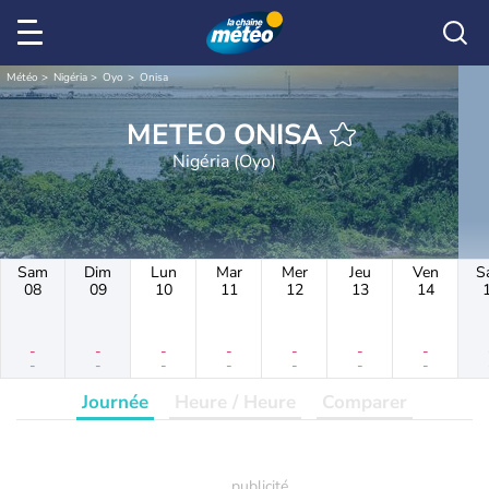
Météo
Nigéria
Oyo
Onisa
METEO ONISA
Nigéria (Oyo)
Sam
Dim
Lun
Mar
Mer
Jeu
Ven
S
08
09
10
11
12
13
14
-
-
-
-
-
-
-
-
-
-
-
-
-
-
Journée
Heure / Heure
Comparer