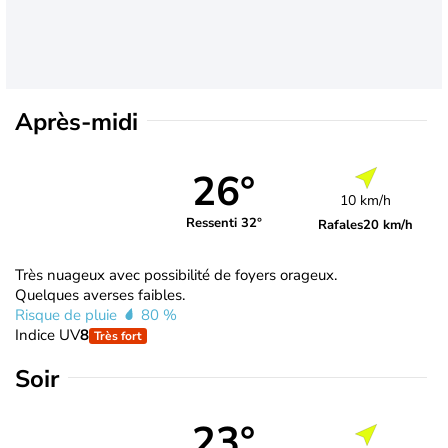
Après-midi
26°
10 km/h
Ressenti 32°
Rafales
20 km/h
Très nuageux avec possibilité de foyers orageux.
Quelques averses faibles.
Risque de pluie
80 %
Indice UV
8
Très fort
Soir
23°