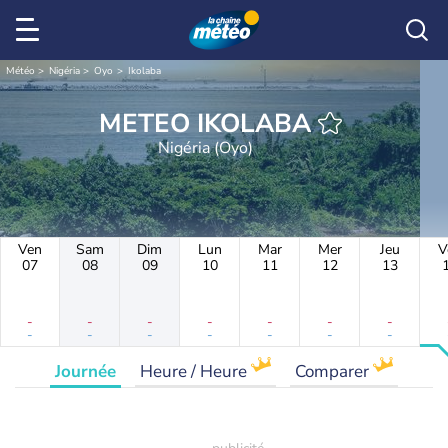
Météo
Nigéria
Oyo
Ikolaba
METEO IKOLABA
Nigéria (Oyo)
Ven
Sam
Dim
Lun
Mar
Mer
Jeu
V
07
08
09
10
11
12
13
-
-
-
-
-
-
-
-
-
-
-
-
-
-
Journée
Heure / Heure
Comparer