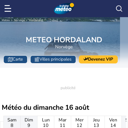
Météo
Norvège
Hordaland
METEO HORDALAND
Norvège
Carte
Villes principales
Devenez VIP
Météo du
dimanche 16 août
Sam
Dim
Lun
Mar
Mer
Jeu
Ven
8
9
10
11
12
13
14