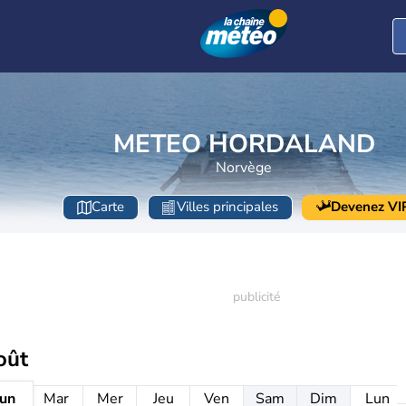
METEO HORDALAND
Norvège
Carte
Villes principales
Devenez VI
oût
un
Mar
Mer
Jeu
Ven
Sam
Dim
Lun