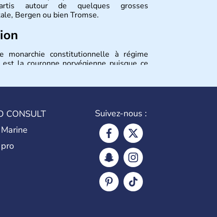
épartis autour de quelques grosses
tale, Bergen ou bien Tromse.
tion
 monarchie constitutionnelle à régime
e est la couronne norvégienne puisque ce
Suivez-nous :
O CONSULT
 Marine
 pro