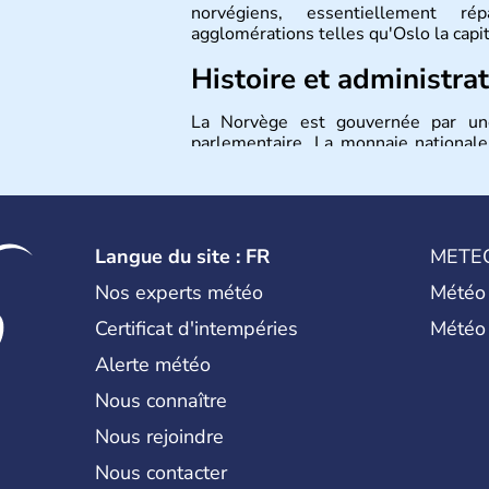
norvégiens, essentiellement r
agglomérations telles qu'Oslo la capi
Histoire et administra
La Norvège est gouvernée par une
parlementaire. La monnaie national
pays n'a pas encore adhéré à l'euro.
Langue du site : FR
METE
Nos experts météo
Météo
Certificat d'intempéries
Météo
Alerte météo
Nous connaître
Nous rejoindre
Nous contacter