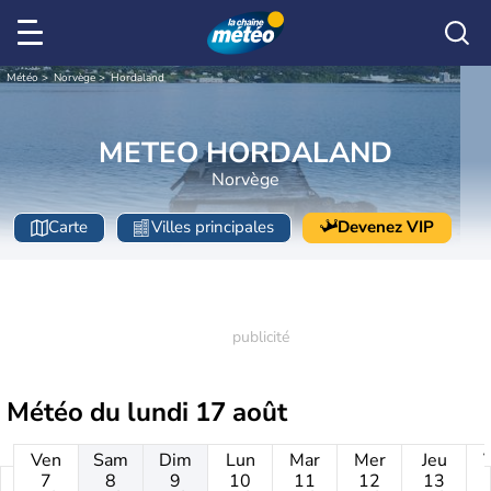
Météo
Norvège
Hordaland
METEO HORDALAND
Norvège
Carte
Villes principales
Devenez VIP
Météo du
lundi 17 août
Ven
Sam
Dim
Lun
Mar
Mer
Jeu
7
8
9
10
11
12
13