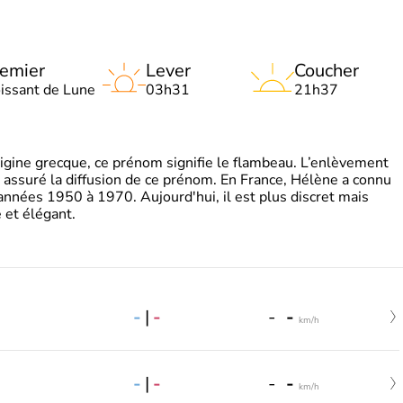
emier
Lever
Coucher
oissant de Lune
03h31
21h37
gine grecque, ce prénom signifie le flambeau. L’enlèvement
a assuré la diffusion de ce prénom. En France, Hélène a connu
années 1950 à 1970. Aujourd'hui, il est plus discret mais
et élégant.
-
|
-
-
-
km/h
-
|
-
-
-
km/h