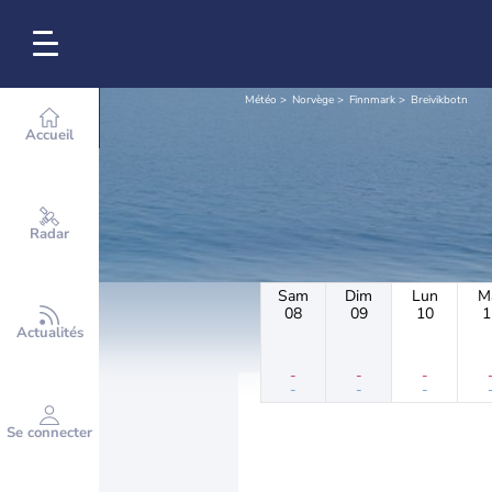
Météo
Norvège
Finnmark
Breivikbotn
Accueil
Radar
Sam
Dim
Lun
M
08
09
10
1
Actualités
-
-
-
-
-
-
Se connecter