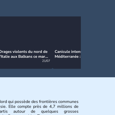
Orages violents du nord de
Canicule intense en
Ca
l'Italie aux Balkans ce mardi
Méditerranée : près de 50°C
Ma
: grosse grêle, violentes
21/07
et des incendies hors de
21/07
rafales et pluies intenses
contrôle en Espagne
Nord qui possède des frontières communes
ssie. Elle compte près de 4,7 millions de
épartis autour de quelques grosses