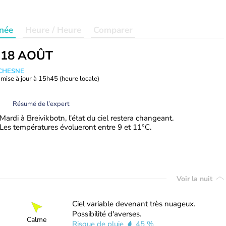
née
Heure / Heure
Comparer
 18 AOÛT
UCHESNE
mise à jour à
15h45
(heure locale)
Résumé de l’expert
Mardi à Breivikbotn, l'état du ciel restera changeant.
Les températures évolueront entre 9 et 11°C.
Voir la nuit
Ciel variable devenant très nuageux.
Possibilité d'averses.
Calme
Risque de pluie
45 %