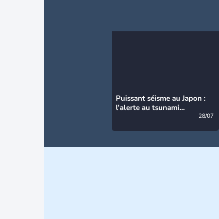
Puissant séisme au Japon :
l’alerte au tsunami
désormais levée
28/07