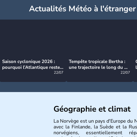
Actualités Météo à l'étranger
Saison cyclonique 2026 :
Tempête tropicale Bertha :
pourquoi l’Atlantique reste
une trajectoire le long du du
très calme à ce stade ?
22/07
littoral américain
22/07
Géographie et climat
La Norvège est un pays d'Europe du 
avec la Finlande, la Suède et la Ru
norvégiens, essentiellement r