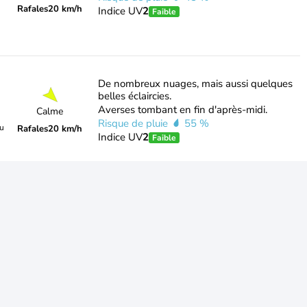
Rafales
20 km/h
Indice UV
2
Faible
De nombreux nuages, mais aussi quelques
belles éclaircies.
Averses tombant en fin d'après-midi.
Calme
Risque de pluie
55 %
du
Rafales
20 km/h
Indice UV
2
Faible