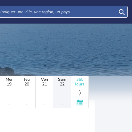
Mer
Jeu
Ven
Sam
365
19
20
21
22
Jours
-
-
-
-
-
-
-
-