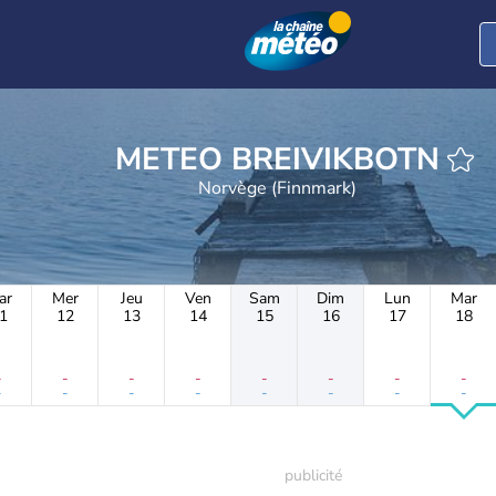
METEO BREIVIKBOTN
Norvège (Finnmark)
ar
Mer
Jeu
Ven
Sam
Dim
Lun
Mar
1
12
13
14
15
16
17
18
-
-
-
-
-
-
-
-
-
-
-
-
-
-
-
-