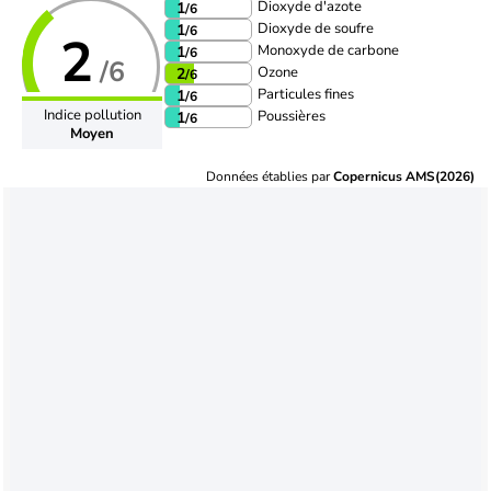
Dioxyde d'azote
1
/6
Dioxyde de soufre
1
/6
2
Monoxyde de carbone
1
/6
/6
Ozone
2
/6
Particules fines
1
/6
Indice pollution
Poussières
1
/6
Moyen
Données établies par
Copernicus AMS(2026)