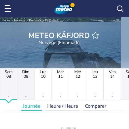
Météo
Norvège
Finnmark
Kåfjord
METEO KÅFJORD
Norvège (Finnmark)
Sam
Dim
Lun
Mar
Mer
Jeu
Ven
S
08
09
10
11
12
13
14
-
-
-
-
-
-
-
-
-
-
-
-
-
-
Journée
Heure / Heure
Comparer