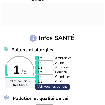
Infos SANTÉ
Pollens et allergies
Ambroisies
1
/5
Aulne
1
/5
1
Armoises
1
/5
/5
Bouleau
1
/5
Graminées
1
/5
Indice pollinique
Olivier
1
/5
Très faible
Voir tous les pollens
Pollution et qualité de l'air