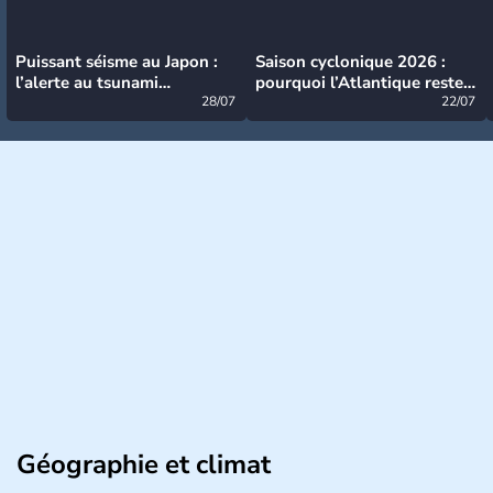
Puissant séisme au Japon :
Saison cyclonique 2026 :
l’alerte au tsunami
pourquoi l’Atlantique reste
désormais levée
28/07
très calme à ce stade ?
22/07
Géographie et climat