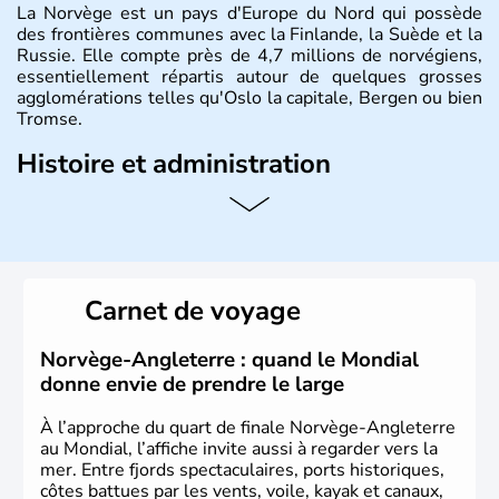
La Norvège est un pays d'Europe du Nord qui possède
des frontières communes avec la Finlande, la Suède et la
Russie. Elle compte près de 4,7 millions de norvégiens,
essentiellement répartis autour de quelques grosses
agglomérations telles qu'Oslo la capitale, Bergen ou bien
Tromse.
Histoire et administration
La Norvège est gouvernée par une monarchie
constitutionnelle à régime parlementaire. La monnaie
nationale est la couronne norvégienne puisque ce pays
n'a pas encore adhéré à l'euro.
Carnet de voyage
Norvège-Angleterre : quand le Mondial
donne envie de prendre le large
À l’approche du quart de finale Norvège-Angleterre
au Mondial, l’affiche invite aussi à regarder vers la
mer. Entre fjords spectaculaires, ports historiques,
côtes battues par les vents, voile, kayak et canaux,