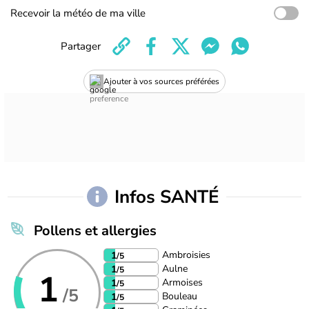
Recevoir la météo de ma ville
Partager
Ajouter à vos sources préférées
Infos SANTÉ
Pollens et allergies
Ambroisies
1
/5
Aulne
1
/5
1
Armoises
1
/5
/5
Bouleau
1
/5