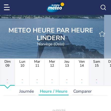
Météo
Norvège
Oslo
Lindern
METEO HEURE PAR HEURE
LINDERN
Norvège (Oslo)
Dim
Lun
Mar
Mer
Jeu
Ven
Sam
D
09
10
11
12
13
14
15
-
-
-
-
-
-
-
-
-
-
-
-
-
-
Journée
Heure / Heure
Comparer