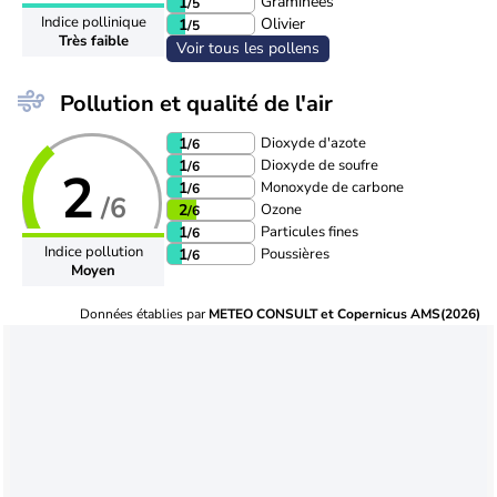
Graminées
1
/5
Indice pollinique
Olivier
1
/5
Très faible
Voir tous les pollens
Pollution et qualité de l'air
Dioxyde d'azote
1
/6
Dioxyde de soufre
1
/6
2
Monoxyde de carbone
1
/6
/6
Ozone
2
/6
Particules fines
1
/6
Indice pollution
Poussières
1
/6
Moyen
Données établies par
METEO CONSULT et Copernicus AMS(2026)