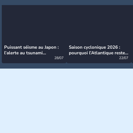
Puissant séisme au Japon :
Saison cyclonique 2026 :
l’alerte au tsunami
pourquoi l’Atlantique reste
désormais levée
28/07
très calme à ce stade ?
22/07