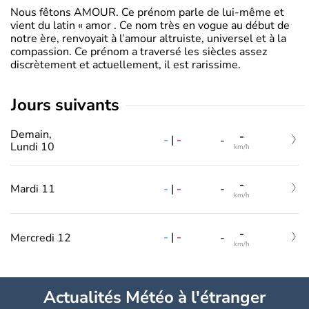
Nous fêtons AMOUR. Ce prénom parle de lui-même et
vient du latin « amor . Ce nom très en vogue au début de
notre ère, renvoyait à l’amour altruiste, universel et à la
compassion. Ce prénom a traversé les siècles assez
discrètement et actuellement, il est rarissime.
jours suivants
Demain,
-
-
|
-
-
Lundi 10
km/h
-
-
|
-
Mardi 11
-
km/h
-
-
|
-
Mercredi 12
-
km/h
Actualités Météo à l'étranger