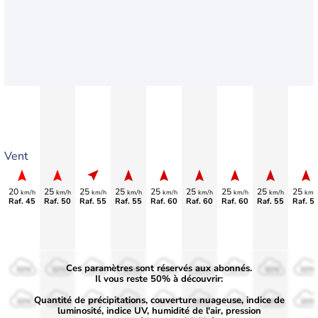
Vent
20
25
25
25
25
25
25
25
25
km/h
km/h
km/h
km/h
km/h
km/h
km/h
km/h
km/
Raf. 45
Raf. 50
Raf. 55
Raf. 55
Raf. 60
Raf. 60
Raf. 60
Raf. 55
Raf. 5
Ces paramètres sont réservés aux abonnés.
50%
50%
50%
50%
50%
50%
50%
50%
50%
Il vous reste 50% à découvrir:
Quantité de précipitations, couverture nuageuse, indice de
30%
30%
30%
30%
30%
30%
30%
30%
30%
luminosité, indice UV, humidité de l'air, pression