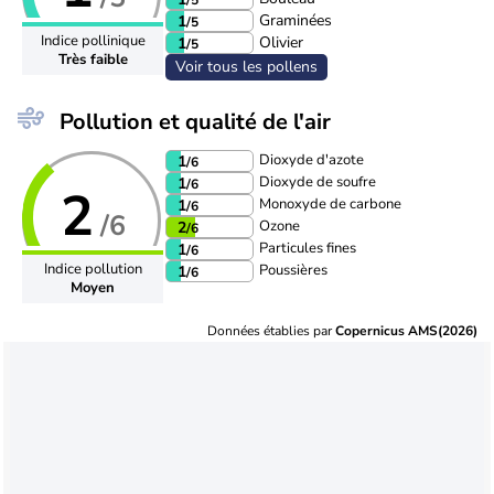
Graminées
1
/5
Indice pollinique
Olivier
1
/5
Très faible
Voir tous les pollens
Pollution et qualité de l'air
Dioxyde d'azote
1
/6
Dioxyde de soufre
1
/6
2
Monoxyde de carbone
1
/6
/6
Ozone
2
/6
Particules fines
1
/6
Indice pollution
Poussières
1
/6
Moyen
Données établies par
Copernicus AMS(2026)