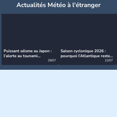
Actualités Météo à l'étranger
Puissant séisme au Japon :
Saison cyclonique 2026 :
l’alerte au tsunami
pourquoi l’Atlantique reste
désormais levée
28/07
très calme à ce stade ?
22/07