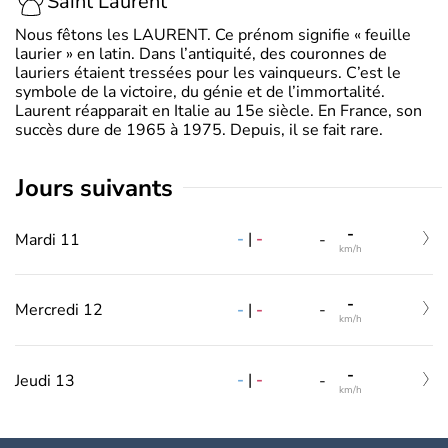
Saint Laurent
Nous fêtons les LAURENT. Ce prénom signifie « feuille
laurier » en latin. Dans l’antiquité, des couronnes de
lauriers étaient tressées pour les vainqueurs. C’est le
symbole de la victoire, du génie et de l’immortalité.
Laurent réapparait en Italie au 15e siècle. En France, son
succès dure de 1965 à 1975. Depuis, il se fait rare.
jours suivants
-
-
|
-
Mardi 11
-
km/h
-
-
|
-
Mercredi 12
-
km/h
-
-
|
-
Jeudi 13
-
km/h