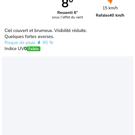
8°
15 km/h
Ressenti 6°
Rafales
40 km/h
sous l'effet du vent
Ciel couvert et brumeux. Visibilité réduite.
Quelques fortes averses.
Risque de pluie
90 %
Indice UV
0
Faible