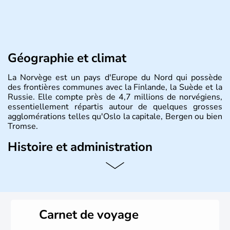
Géographie et climat
La Norvège est un pays d'Europe du Nord qui possède
des frontières communes avec la Finlande, la Suède et la
Russie. Elle compte près de 4,7 millions de norvégiens,
essentiellement répartis autour de quelques grosses
agglomérations telles qu'Oslo la capitale, Bergen ou bien
Tromse.
Histoire et administration
La Norvège est gouvernée par une monarchie
constitutionnelle à régime parlementaire. La monnaie
nationale est la couronne norvégienne puisque ce pays
n'a pas encore adhéré à l'euro.
Carnet de voyage