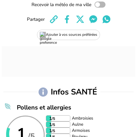
Recevoir la météo de ma ville
Partager
Ajouter à vos sources préférées
Infos SANTÉ
Pollens et allergies
Ambroisies
1
/5
Aulne
1
/5
1
Armoises
1
/5
/5
Bouleau
1
/5