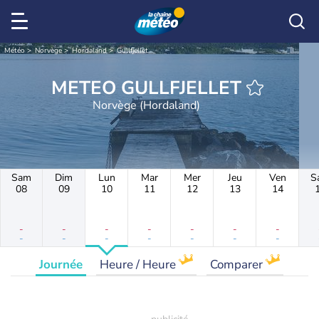
Météo
Norvège
Hordaland
Gullfjellet
METEO GULLFJELLET
Norvège (Hordaland)
Sam
Dim
Lun
Mar
Mer
Jeu
Ven
S
08
09
10
11
12
13
14
-
-
-
-
-
-
-
-
-
-
-
-
-
-
Journée
Heure / Heure
Comparer