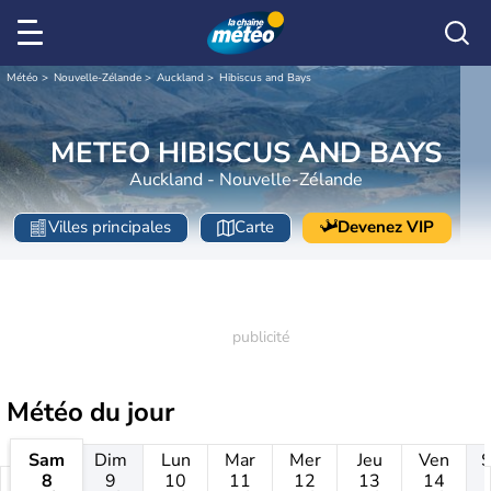
Météo
Nouvelle-Zélande
Auckland
Hibiscus and Bays
METEO HIBISCUS AND BAYS
Auckland - Nouvelle-Zélande
Villes principales
Carte
Devenez VIP
Météo
du jour
Sam
Dim
Lun
Mar
Mer
Jeu
Ven
8
9
10
11
12
13
14