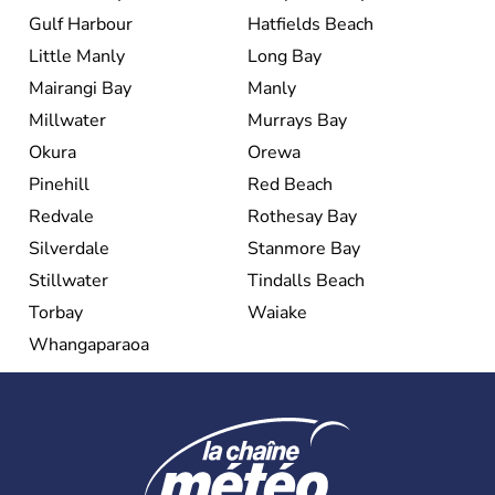
Gulf Harbour
Hatfields Beach
Little Manly
Long Bay
Mairangi Bay
Manly
Millwater
Murrays Bay
Okura
Orewa
Pinehill
Red Beach
Redvale
Rothesay Bay
Silverdale
Stanmore Bay
Stillwater
Tindalls Beach
Torbay
Waiake
Whangaparaoa