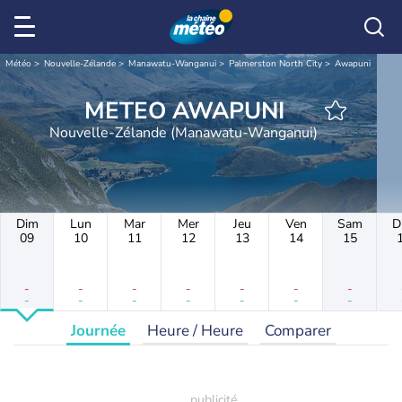
Météo
Nouvelle-Zélande
Manawatu-Wanganui
Palmerston North City
Awapuni
METEO AWAPUNI
Nouvelle-Zélande (Manawatu-Wanganui)
Dim
Lun
Mar
Mer
Jeu
Ven
Sam
D
09
10
11
12
13
14
15
-
-
-
-
-
-
-
-
-
-
-
-
-
-
Journée
Heure / Heure
Comparer