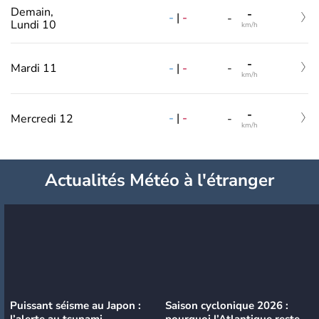
Demain,
-
-
|
-
-
Lundi 10
km/h
-
-
|
-
Mardi 11
-
km/h
-
-
|
-
Mercredi 12
-
km/h
Actualités Météo à l'étranger
Puissant séisme au Japon :
Saison cyclonique 2026 :
l’alerte au tsunami
pourquoi l’Atlantique reste