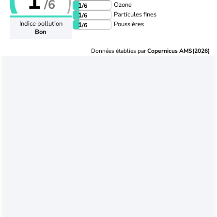
1
/6
Ozone
1
/6
Particules fines
1
/6
Indice pollution
Poussières
1
/6
Bon
Données établies par
Copernicus AMS(2026)