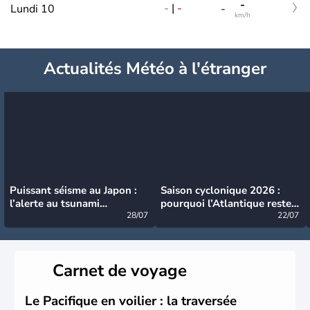
-
-
|
-
Lundi 10
-
km/h
Actualités Météo à l'étranger
Puissant séisme au Japon :
Saison cyclonique 2026 :
l’alerte au tsunami
pourquoi l’Atlantique reste
désormais levée
28/07
très calme à ce stade ?
22/07
Carnet de voyage
Le Pacifique en voilier : la traversée