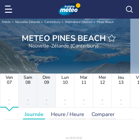
Météo
Nouvelle-Zélande
Canterbury
Waimakariri District
Pines Beach
METEO PINES BEACH
Nouvelle-Zélande (Canterbury)
Ven
Sam
Dim
Lun
Mar
Mer
Jeu
V
07
08
09
10
11
12
13
-
-
-
-
-
-
-
-
-
-
-
-
-
-
Journée
Heure / Heure
Comparer