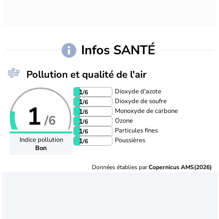
Infos SANTÉ
Pollution et qualité de l'air
Dioxyde d'azote
1
/6
Dioxyde de soufre
1
/6
1
Monoxyde de carbone
1
/6
/6
Ozone
1
/6
Particules fines
1
/6
Indice pollution
Poussières
1
/6
Bon
Données établies par
Copernicus AMS(2026)