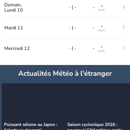
Demain,
-
-
|
-
-
Lundi 10
km/h
-
-
|
-
Mardi 11
-
km/h
-
-
|
-
Mercredi 12
-
km/h
Actualités Météo à l'étranger
Puissant séisme au Japon :
Saison cyclonique 2026 :
l’alerte au tsunami
pourquoi l’Atlantique reste