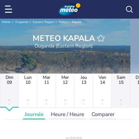
Météo
Ouganda
Eastern Region
Pallisa
Kapala
METEO KAPALA
Ouganda (Eastern Region)
Dim
Lun
Mar
Mer
Jeu
Ven
Sam
D
09
10
11
12
13
14
15
-
-
-
-
-
-
-
-
-
-
-
-
-
-
Journée
Heure / Heure
Comparer