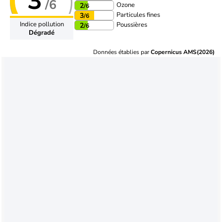
3
/6
Ozone
2
/6
Particules fines
3
/6
Indice pollution
Poussières
2
/6
Dégradé
Données établies par
Copernicus AMS(2026)