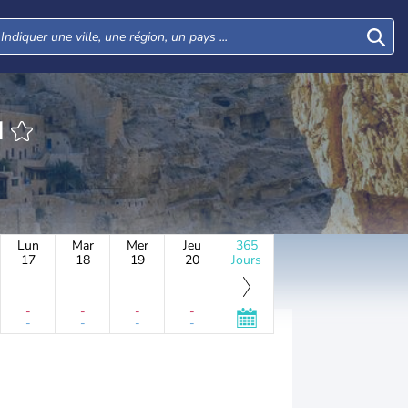
H
Lun
Mar
Mer
Jeu
365
17
18
19
20
Jours
-
-
-
-
-
-
-
-