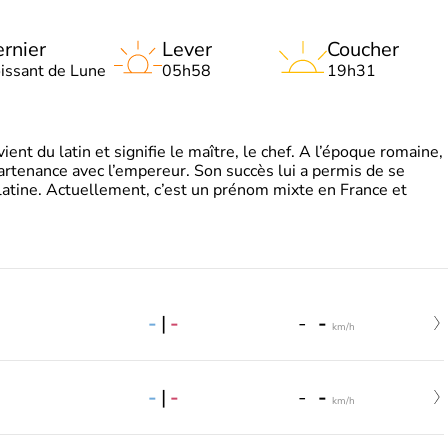
rnier
Lever
Coucher
oissant de Lune
05h58
19h31
t du latin et signifie le maître, le chef. A l’époque romaine,
partenance avec l’empereur. Son succès lui a permis de se
latine. Actuellement, c’est un prénom mixte en France et
-
|
-
-
-
km/h
-
|
-
-
-
km/h