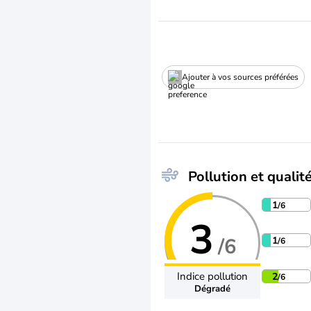
Ajouter à vos sources préférées
Pollution et qualité
1
/6
3
/6
1
/6
Indice pollution
2
/6
Dégradé