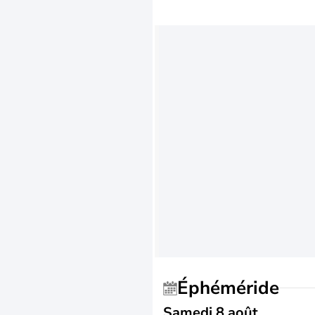
Éphéméride
Samedi 8 août