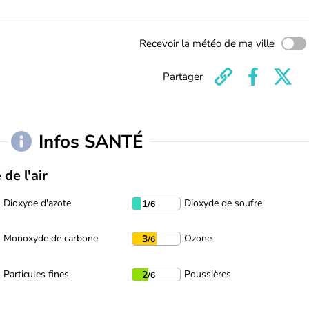
Recevoir la météo de ma ville
Partager
Infos SANTÉ
 de l'air
Dioxyde d'azote
Dioxyde de soufre
1
/6
Monoxyde de carbone
Ozone
3
/6
Particules fines
Poussières
2
/6