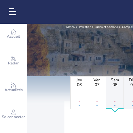
Météo
Palestine
Judea et Samaria
Camp d
Accueil
Radar
Jeu
Ven
Sam
D
06
07
08
0
Actualités
-
-
-
-
-
-
Se connecter