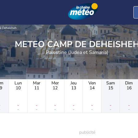
e Deheisheh
METEO CAMP DE DEHEISHE
Palestine (Judea et Samaria)
im
Lun
Mar
Mer
Jeu
Ven
Sam
Dim
9
10
11
12
13
14
15
16
-
-
-
-
-
-
-
-
-
-
-
-
-
-
-
-