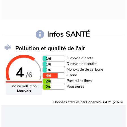
Infos SANTÉ
Pollution et qualité de l'air
Dioxyde d'azote
1
/6
Dioxyde de soufre
1
/6
4
Monoxyde de carbone
1
/6
/6
Ozone
4
/6
Particules fines
2
/6
Indice pollution
Poussières
2
/6
Mauvais
Données établies par
Copernicus AMS(2026)