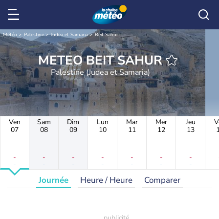
Météo
Palestine
Judea et Samaria
Beit Sahur
METEO BEIT SAHUR
Palestine (Judea et Samaria)
Ven
Sam
Dim
Lun
Mar
Mer
Jeu
V
07
08
09
10
11
12
13
-
-
-
-
-
-
-
-
-
-
-
-
-
-
Journée
Heure / Heure
Comparer