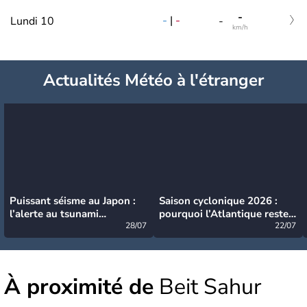
-
-
|
-
Lundi 10
-
km/h
Actualités Météo à l'étranger
Puissant séisme au Japon :
Saison cyclonique 2026 :
l’alerte au tsunami
pourquoi l’Atlantique reste
désormais levée
28/07
très calme à ce stade ?
22/07
À proximité de
Beit Sahur